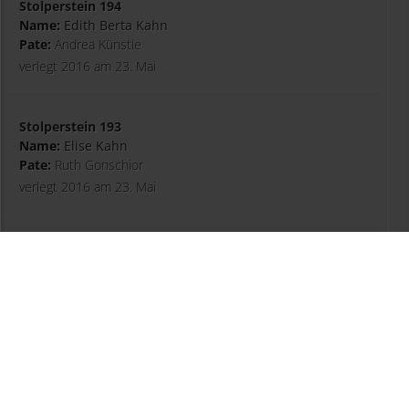
Stolperstein 194
Name:
Edith Berta Kahn
Pate:
Andrea Künstle
verlegt 2016 am 23. Mai
Stolperstein 193
Name:
Elise Kahn
Pate:
Ruth Gonschior
verlegt 2016 am 23. Mai
Stolperstein 192
Name:
Julius Kahn
Pate:
Margot + Günter Tiemann
verlegt 2016 am 23. Mai
Stolperstein 191
Name:
Ida Hartl
Pate:
Dr. Ulrich Knust