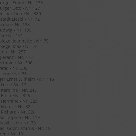
urger Emmi • Nr. 126
rger Otto • Nr. 127
ocher Lina • Nr. 380
stadt Liesel • Nr. 72
ordon • Nr. 138
Ludwig • Nr. 190
Ida • Nr. 191
iegel Jeannette • Nr. 75
iegel Max • Nr. 76
ina • Nr. 257
g Franz • Nr. 172
erthold • Nr. 306
retel • Nr. 305
elene • Nr. 36
ger Ernst Wilhelm • Nr. 116
 Lore • Nr. 77
 Karoline • Nr. 243
 Erich • Nr. 325
 Hermine • Nr. 323
 Moritz • Nr. 322
 Richard • Nr. 324
a Tatjana • Nr. 119
wski Herr • Nr. 73
as Isidor Lazarus • Nr. 15
Fred • Nr. 10