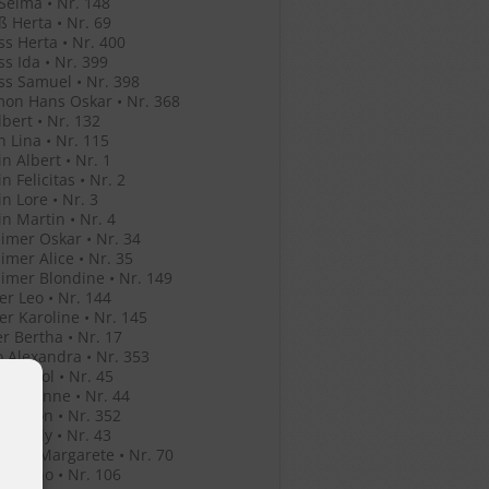
Selma • Nr. 148
ß Herta • Nr. 69
ss Herta • Nr. 400
ss Ida • Nr. 399
ss Samuel • Nr. 398
mon Hans Oskar • Nr. 368
lbert • Nr. 132
n Lina • Nr. 115
in Albert • Nr. 1
n Felicitas • Nr. 2
in Lore • Nr. 3
in Martin • Nr. 4
mer Oskar • Nr. 34
mer Alice • Nr. 35
mer Blondine • Nr. 149
er Leo • Nr. 144
er Karoline • Nr. 145
er Bertha • Nr. 17
o Alexandra • Nr. 353
o Anatol • Nr. 45
o Jeleanne • Nr. 44
o Simon • Nr. 352
o Witaly • Nr. 43
r Eva Margarete • Nr. 70
r Bruno • Nr. 106