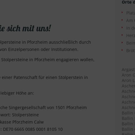
Orte 
Plat
Am 
e sich mit uns!
In d
Herz
olpersteine in Pforzheim ausschließlich durch
Beim
on Einzelpersonen oder Institutionen.
Bröt
t Stolpersteine in Pforzheim engagieren wollen,
Argast
Aron G
einer Patenschaft für einen Stolperstein in
Aron L
Ascher
Aschne
iebiger Höhe an:
Aschne
Aschne
iche Singergesellschaft von 1501 Pforzheim
Aschne
Ballin
hwort: Stolpersteine
Ballin
kasse Pforzheim Calw
Ballin 
: DE70 6665 0085 0001 8105 10
Ballin
Ballin