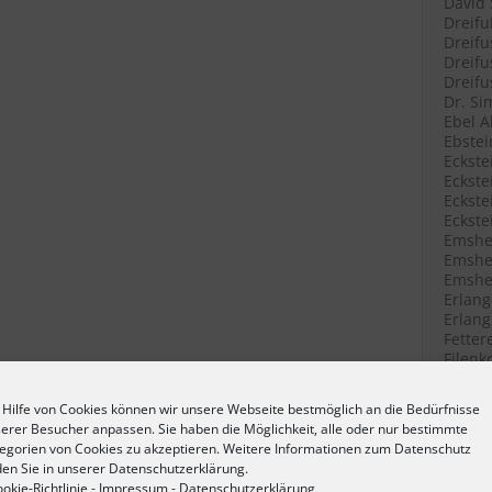
David 
Dreifu
Dreifu
Dreifu
Dreifu
Dr. Si
Ebel A
Ebstei
Eckste
Eckstei
Eckste
Eckste
Emshei
Emshei
Emshei
Erlang
Erlang
Fetter
Filenk
Filenk
Filenk
 Hilfe von Cookies können wir unsere Webseite bestmöglich an die Bedürfnisse
Filenk
erer Besucher anpassen. Sie haben die Möglichkeit, alle oder nur bestimmte
Filenk
egorien von Cookies zu akzeptieren. Weitere Informationen zum Datenschutz
Fische
den Sie in unserer Datenschutzerklärung.
Fische
okie-Richtlinie
-
Impressum
-
Datenschutzerklärung