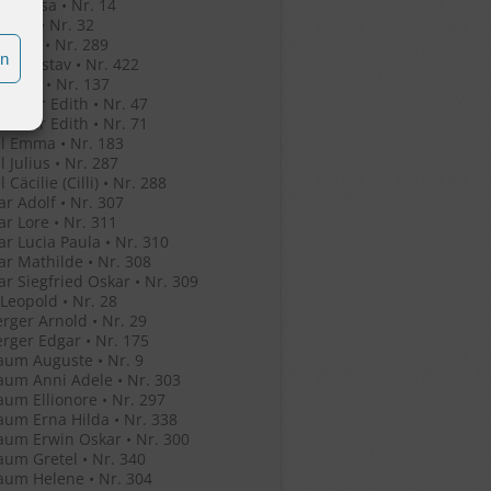
her Rosa • Nr. 14
Klara • Nr. 32
Marta • Nr. 289
en
arl Gustav • Nr. 422
Harold • Nr. 137
eimer Edith • Nr. 47
eimer Edith • Nr. 71
l Emma • Nr. 183
l Julius • Nr. 287
 Cäcilie (Cilli) • Nr. 288
r Adolf • Nr. 307
r Lore • Nr. 311
r Lucia Paula • Nr. 310
r Mathilde • Nr. 308
r Siegfried Oskar • Nr. 309
 Leopold • Nr. 28
rger Arnold • Nr. 29
rger Edgar • Nr. 175
um Auguste • Nr. 9
um Anni Adele • Nr. 303
um Ellionore • Nr. 297
um Erna Hilda • Nr. 338
um Erwin Oskar • Nr. 300
um Gretel • Nr. 340
um Helene • Nr. 304