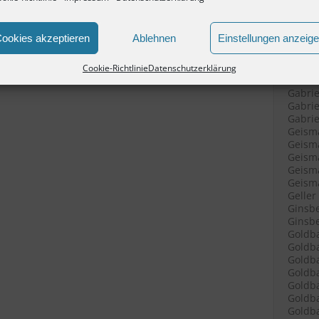
Fleisc
Frank 
Frank 
ookies akzeptieren
Ablehnen
Einstellungen anzeig
Frey K
Frost 
Furchh
Cookie-Richtlinie
Datenschutzerklärung
Furchh
Gabrie
Gabrie
Gabriel
Geisma
Geisma
Geisma
Geisma
Geisma
Geller
Ginsbe
Ginsbe
Goldba
Goldba
Goldba
Goldba
Goldba
Goldba
Goldba