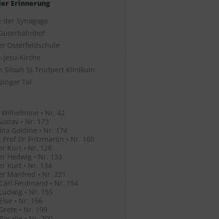
der Erinnerung
z der Synagoge
Güterbahnhof
er Osterfeldschule
-Jesu-Kirche
 Siloah St.Trudpert Klinikum
zinger Tal
 Wilhelmine • Nr. 42
ustav • Nr. 173
ina Goldine • Nr. 174
 Prof Dr Fritzmartin • Nr. 160
r Kurt • Nr. 128
r Hedwig • Nr. 133
r Kurt • Nr. 134
r Manfred • Nr. 221
 Carl Ferdinand • Nr. 154
 Ludwig • Nr. 155
Else • Nr. 156
 Grete • Nr. 199
 Rosalie • Nr. 200