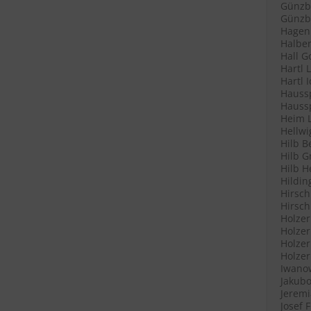
Günzb
Günzbu
Hagenl
Halber
Hall G
Hartl 
Hartl 
Haussp
Haussp
Heim L
Hellwi
Hilb B
Hilb G
Hilb H
Hildin
Hirsch
Hirsch
Holzer
Holzer
Holzer
Holzer
Iwanow
Jakubo
Jeremi
Josef 