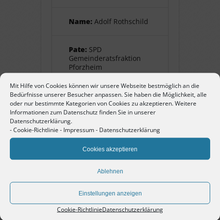
Name:
Adolf Rothschild
Pate:
SPD
Gemeinderatsfraktion
Pforzheim
Mit Hilfe von Cookies können wir unsere Webseite bestmöglich an die
Bedürfnisse unserer Besucher anpassen. Sie haben die Möglichkeit, alle
oder nur bestimmte Kategorien von Cookies zu akzeptieren. Weitere
Adolf Rothschild
Informationen zum Datenschutz finden Sie in unserer
Datenschutzerklärung.
geb. 19. Juni 1869 in Öhringen,
-
Cookie-Richtlinie
-
Impressum
-
Datenschutzerklärung
Jude. Uhrengroßhändler. Ehemann
Cookies akzeptieren
von Johanna Hermine, geborene
Schöninger, und Vater von Lisa. Am
Ablehnen
22. Oktober 1940 deportiert nach
Gurs. Von dort ins
Einstellungen anzeigen
Internierungslager Drancy, und
Cookie-Richtlinie
Datenschutzerklärung
von da am 28. August 1942 weiter