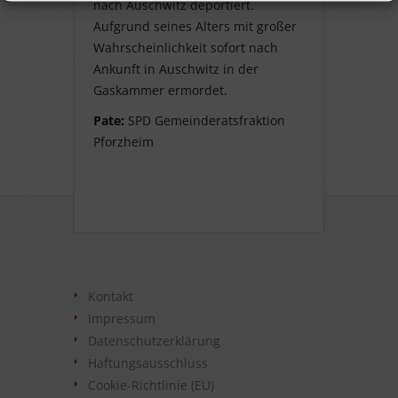
nach Auschwitz deportiert.
Aufgrund seines Alters mit großer
Wahrscheinlichkeit sofort nach
Ankunft in Auschwitz in der
Gaskammer ermordet.
Pate:
SPD Gemeinderatsfraktion
Pforzheim
Kontakt
Impressum
Datenschutzerklärung
Haftungsausschluss
Cookie-Richtlinie (EU)