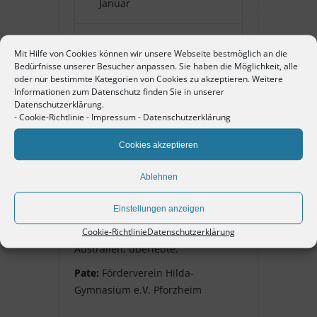
Januar
Name:
Liselotte Krieg
Mit Hilfe von Cookies können wir unsere Webseite bestmöglich an die
Bedürfnisse unserer Besucher anpassen. Sie haben die Möglichkeit, alle
oder nur bestimmte Kategorien von Cookies zu akzeptieren. Weitere
Pate:
Förderverein
Informationen zum Datenschutz finden Sie in unserer
Hilda-Gymnasium e.V.
Datenschutzerklärung.
Pforzheim
-
Cookie-Richtlinie
-
Impressum
-
Datenschutzerklärung
Cookies akzeptieren
Liselotte Krieg
Ablehnen
geb. 31. Oktober 1924 in
Einstellungen anzeigen
Ravensburg, Jüdin, Schülerin im
Schulghetto, Flucht 1938 nach
Cookie-Richtlinie
Datenschutzerklärung
Australien, überlebte.
Pate:
Förderverein Hilda-
Gymnasium e.V. Pforzheim