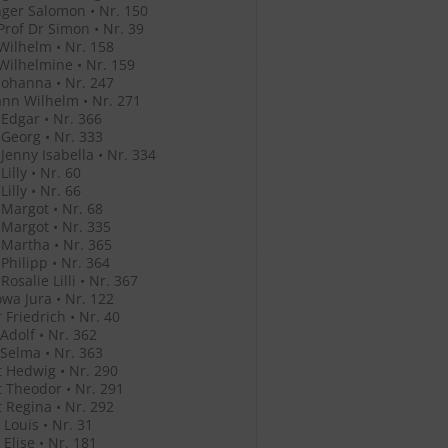
ger Salomon • Nr. 150
Prof Dr Simon • Nr. 39
Wilhelm • Nr. 158
Wilhelmine • Nr. 159
Johanna • Nr. 247
nn Wilhelm • Nr. 271
Edgar • Nr. 366
Georg • Nr. 333
Jenny Isabella • Nr. 334
illy • Nr. 60
illy • Nr. 66
Margot • Nr. 68
Margot • Nr. 335
Martha • Nr. 365
Philipp • Nr. 364
osalie Lilli • Nr. 367
wa Jura • Nr. 122
 Friedrich • Nr. 40
Adolf • Nr. 362
Selma • Nr. 363
 Hedwig • Nr. 290
 Theodor • Nr. 291
 Regina • Nr. 292
Louis • Nr. 31
Elise • Nr. 181