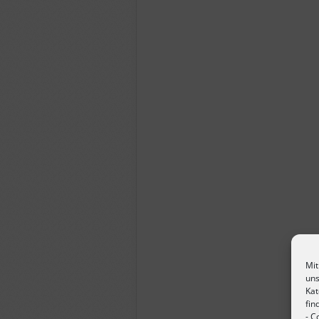
Mit
uns
Kat
fin
-
Co