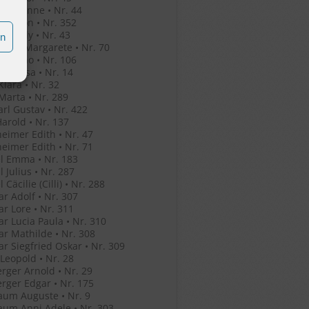
o Jeleanne • Nr. 44
o Simon • Nr. 352
o Witaly • Nr. 43
en
r Eva Margarete • Nr. 70
r Bruno • Nr. 106
her Rosa • Nr. 14
Klara • Nr. 32
Marta • Nr. 289
arl Gustav • Nr. 422
Harold • Nr. 137
eimer Edith • Nr. 47
eimer Edith • Nr. 71
l Emma • Nr. 183
l Julius • Nr. 287
 Cäcilie (Cilli) • Nr. 288
r Adolf • Nr. 307
r Lore • Nr. 311
r Lucia Paula • Nr. 310
r Mathilde • Nr. 308
r Siegfried Oskar • Nr. 309
 Leopold • Nr. 28
rger Arnold • Nr. 29
rger Edgar • Nr. 175
um Auguste • Nr. 9
um Anni Adele • Nr. 303