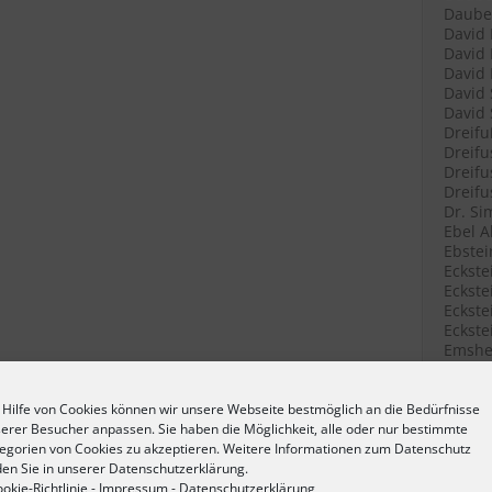
Daube 
David 
David 
David 
David 
David 
Dreifu
Dreifu
Dreifu
Dreifu
Dr. Si
Ebel A
Ebstei
Eckste
Eckstei
Eckste
Eckste
Emshei
Emshei
Emshei
Erlang
 Hilfe von Cookies können wir unsere Webseite bestmöglich an die Bedürfnisse
Erlang
erer Besucher anpassen. Sie haben die Möglichkeit, alle oder nur bestimmte
Fetter
egorien von Cookies zu akzeptieren. Weitere Informationen zum Datenschutz
Filenk
den Sie in unserer Datenschutzerklärung.
Filenk
okie-Richtlinie
-
Impressum
-
Datenschutzerklärung