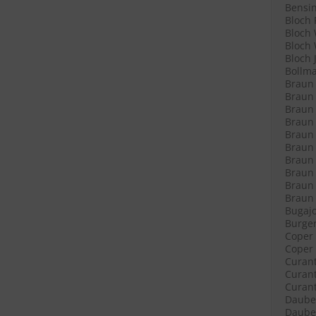
Bensin
Bloch 
Bloch 
Bloch 
Bloch 
Bollma
Braun 
Braun 
Braun 
Braun L
Braun L
Braun 
Braun 
Braun 
Braun 
Braun R
Bugajo
Burger
Coper 
Coper 
Curant
Curant
Curant
Daube 
Daube 