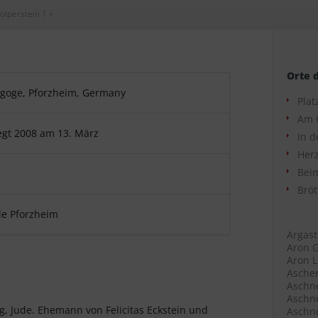
olperstein 1
»
Orte 
agoge, Pforzheim, Germany
Plat
Am 
egt 2008 am 13. März
In d
Herz
Beim
Bröt
e Pforzheim
Argast
Aron G
Aron L
Ascher
Aschne
Aschne
rg, Jude. Ehemann von Felicitas Eckstein und
Aschne