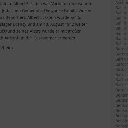
Aschne
kstein. Albert Eckstein war Vorbeter und wohnte
Ballin
 Jüdischen Gemeinde. Die ganze Familie wurde
Ballin
s deportiert. Albert Eckstein wurde am 6.
Ballin 
Ballin
gslager Drancy und am 10. August 1942 weiter
Ballin
ufgrund seines Alters wurde er mit großer
Ballin
ach Ankunft in der Gaskammer ermordet.
Ballin
Ballin
orzheim
Baroni
Baroni
Barth 
Baruch
Baruch
Baruch
Barth 
Baruch
Baruch
Bensin
Bensin
Bensin
Bensin
Bensin
Bensin
Bensin