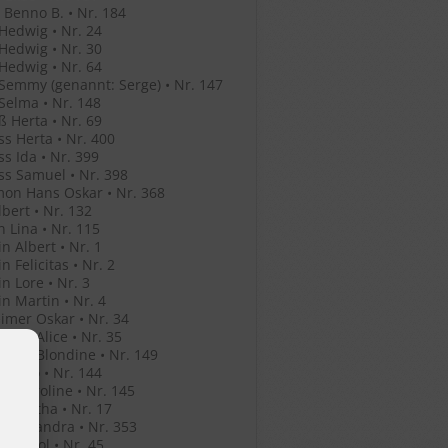
Benno B. • Nr. 184
Hedwig • Nr. 24
Hedwig • Nr. 30
Hedwig • Nr. 64
Semmy (genannt: Serge) • Nr. 147
Selma • Nr. 148
ß Herta • Nr. 69
ss Herta • Nr. 400
ss Ida • Nr. 399
ss Samuel • Nr. 398
mon Hans Oskar • Nr. 368
lbert • Nr. 132
n Lina • Nr. 115
in Albert • Nr. 1
n Felicitas • Nr. 2
in Lore • Nr. 3
in Martin • Nr. 4
mer Oskar • Nr. 34
mer Alice • Nr. 35
mer Blondine • Nr. 149
er Leo • Nr. 144
er Karoline • Nr. 145
er Bertha • Nr. 17
o Alexandra • Nr. 353
o Anatol • Nr. 45