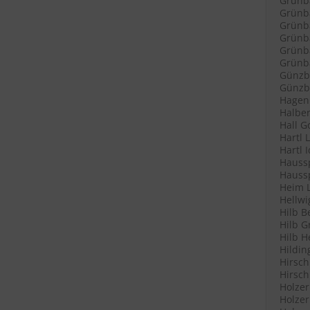
Grünb
Grünba
Grünba
Grünb
Grünb
Grünba
Günzb
Günzbu
Hagenl
Halber
Hall G
Hartl 
Hartl 
Haussp
Haussp
Heim L
Hellwi
Hilb B
Hilb G
Hilb H
Hildin
Hirsch
Hirsch
Holzer
Holzer