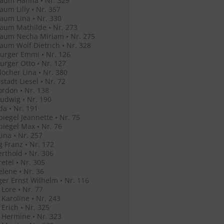
aum Hanna • Nr. 329
um Lilly • Nr. 357
um Lina • Nr. 330
aum Mathilde • Nr. 273
aum Necha Miriam • Nr. 275
um Wolf Dietrich • Nr. 328
urger Emmi • Nr. 126
rger Otto • Nr. 127
ocher Lina • Nr. 380
stadt Liesel • Nr. 72
ordon • Nr. 138
Ludwig • Nr. 190
Ida • Nr. 191
iegel Jeannette • Nr. 75
iegel Max • Nr. 76
ina • Nr. 257
g Franz • Nr. 172
erthold • Nr. 306
retel • Nr. 305
elene • Nr. 36
ger Ernst Wilhelm • Nr. 116
 Lore • Nr. 77
 Karoline • Nr. 243
 Erich • Nr. 325
 Hermine • Nr. 323