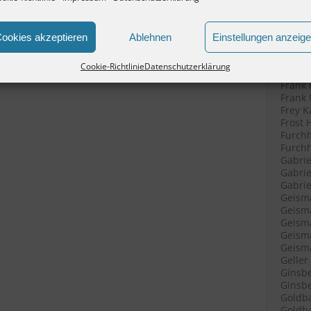
Filenk
Filenk
Filenk
ookies akzeptieren
Ablehnen
Einstellungen anzeig
Fische
Fische
Cookie-Richtlinie
Datenschutzerklärung
Fleisc
Frank 
Frank 
Frey K
Frost 
Furchh
Furchh
Gabrie
Gabrie
Gabriel
Geisma
Geisma
Geisma
Geisma
Geisma
Geller
Ginsbe
Ginsbe
Goldba
Goldba