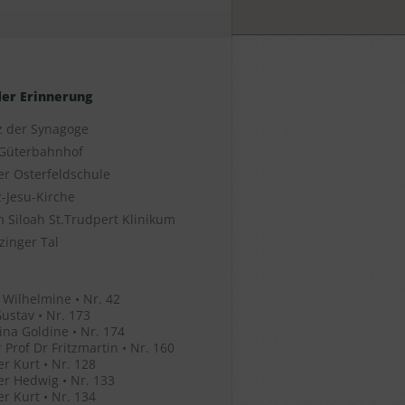
der Erinnerung
z der Synagoge
Güterbahnhof
er Osterfeldschule
-Jesu-Kirche
 Siloah St.Trudpert Klinikum
zinger Tal
 Wilhelmine • Nr. 42
ustav • Nr. 173
ina Goldine • Nr. 174
 Prof Dr Fritzmartin • Nr. 160
r Kurt • Nr. 128
r Hedwig • Nr. 133
r Kurt • Nr. 134