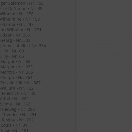
ger Salomon • Nr. 150
Prof Dr Simon • Nr. 39
Wilhelm • Nr. 158
Wilhelmine • Nr. 159
Johanna • Nr. 247
nn Wilhelm • Nr. 271
Edgar • Nr. 366
Georg • Nr. 333
Jenny Isabella • Nr. 334
illy • Nr. 60
illy • Nr. 66
Margot • Nr. 68
Margot • Nr. 335
Martha • Nr. 365
Philipp • Nr. 364
osalie Lilli • Nr. 367
wa Jura • Nr. 122
 Friedrich • Nr. 40
Adolf • Nr. 362
Selma • Nr. 363
 Hedwig • Nr. 290
 Theodor • Nr. 291
 Regina • Nr. 292
Louis • Nr. 31
Elise • Nr. 181