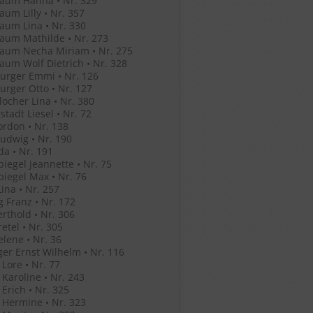
aum Hanna • Nr. 329
um Lilly • Nr. 357
um Lina • Nr. 330
aum Mathilde • Nr. 273
aum Necha Miriam • Nr. 275
um Wolf Dietrich • Nr. 328
urger Emmi • Nr. 126
rger Otto • Nr. 127
ocher Lina • Nr. 380
stadt Liesel • Nr. 72
ordon • Nr. 138
Ludwig • Nr. 190
Ida • Nr. 191
iegel Jeannette • Nr. 75
iegel Max • Nr. 76
ina • Nr. 257
g Franz • Nr. 172
erthold • Nr. 306
retel • Nr. 305
elene • Nr. 36
ger Ernst Wilhelm • Nr. 116
 Lore • Nr. 77
 Karoline • Nr. 243
 Erich • Nr. 325
 Hermine • Nr. 323