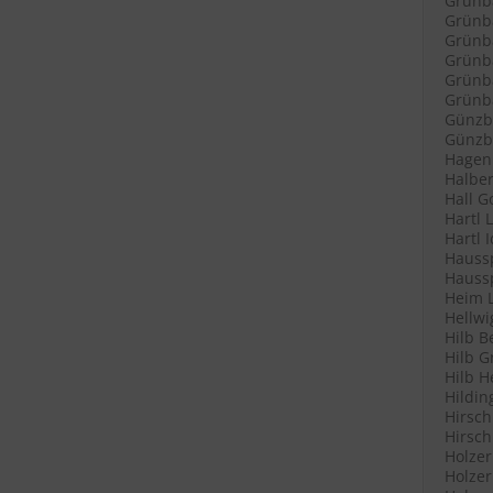
Grünb
Grünba
Grünba
Grünb
Grünb
Grünba
Günzb
Günzbu
Hagenl
Halber
Hall G
Hartl 
Hartl 
Haussp
Haussp
Heim L
Hellwi
Hilb B
Hilb G
Hilb H
Hildin
Hirsch
Hirsch
Holzer
Holzer