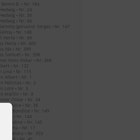
Benno B. • Nr. 184
Hedwig • Nr. 24
Hedwig • Nr. 30
Hedwig • Nr. 64
Semmy (genannt: Serge) • Nr. 147
Selma • Nr. 148
ß Herta • Nr. 69
ss Herta • Nr. 400
ss Ida • Nr. 399
ss Samuel • Nr. 398
mon Hans Oskar • Nr. 368
lbert • Nr. 132
n Lina • Nr. 115
in Albert • Nr. 1
n Felicitas • Nr. 2
in Lore • Nr. 3
in Martin • Nr. 4
mer Oskar • Nr. 34
mer Alice • Nr. 35
mer Blondine • Nr. 149
er Leo • Nr. 144
er Karoline • Nr. 145
er Bertha • Nr. 17
o Alexandra • Nr. 353
o Anatol • Nr. 45