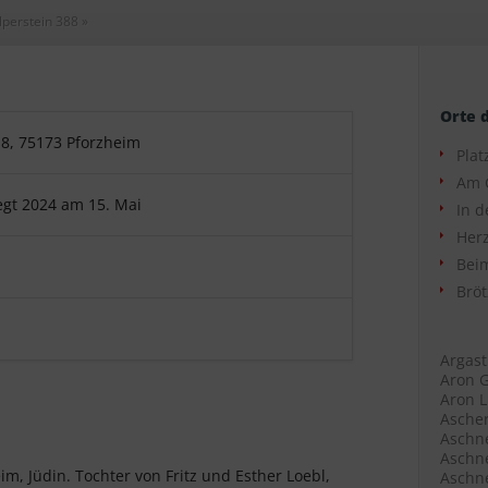
lperstein 388
»
Orte 
18, 75173 Pforzheim
Plat
Am 
egt 2024 am 15. Mai
In d
Herz
Beim
Bröt
Argast
Aron G
Aron L
Ascher
Aschne
Aschne
im, Jüdin. Tochter von Fritz und Esther Loebl,
Aschne