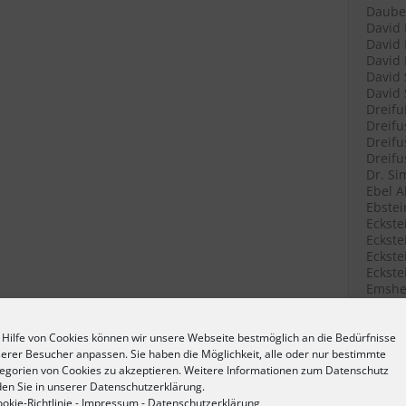
Daube 
David 
David 
David 
David 
David 
Dreifu
Dreifu
Dreifu
Dreifu
Dr. Si
Ebel A
Ebstei
Eckste
Eckstei
Eckste
Eckste
Emshei
Emshei
Emshei
Erlang
 Hilfe von Cookies können wir unsere Webseite bestmöglich an die Bedürfnisse
Erlang
erer Besucher anpassen. Sie haben die Möglichkeit, alle oder nur bestimmte
Fetter
egorien von Cookies zu akzeptieren. Weitere Informationen zum Datenschutz
Filenk
den Sie in unserer Datenschutzerklärung.
Filenk
okie-Richtlinie
-
Impressum
-
Datenschutzerklärung