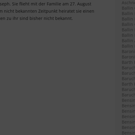
Aschne
eph. Sie flieht mit der Familie am 27. August
Ballin
m nicht bekannten Zeitpunkt heiratet sie einen
Ballin
en zu ihr sind bisher nicht bekannt.
Ballin 
Ballin
Ballin
Ballin
Ballin
Ballin
Baroni
Baroni
Barth 
Baruch
Baruch
Baruch
Barth 
Baruch
Baruch
Bensin
Bensin
Bensin
Bensin
Bensin
Bensin
Bensin