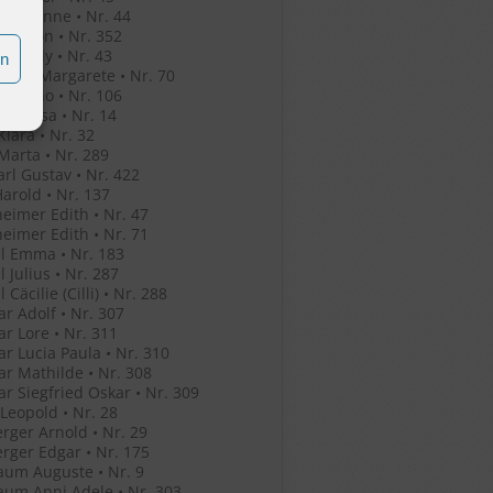
o Jeleanne • Nr. 44
o Simon • Nr. 352
o Witaly • Nr. 43
en
r Eva Margarete • Nr. 70
r Bruno • Nr. 106
her Rosa • Nr. 14
Klara • Nr. 32
Marta • Nr. 289
arl Gustav • Nr. 422
Harold • Nr. 137
eimer Edith • Nr. 47
eimer Edith • Nr. 71
l Emma • Nr. 183
l Julius • Nr. 287
 Cäcilie (Cilli) • Nr. 288
r Adolf • Nr. 307
r Lore • Nr. 311
r Lucia Paula • Nr. 310
r Mathilde • Nr. 308
r Siegfried Oskar • Nr. 309
 Leopold • Nr. 28
rger Arnold • Nr. 29
rger Edgar • Nr. 175
um Auguste • Nr. 9
um Anni Adele • Nr. 303