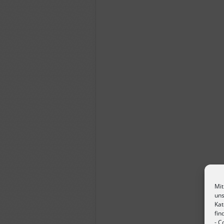
Mit
uns
Kat
fin
-
Co