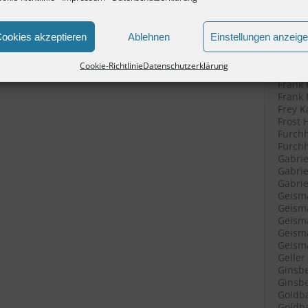
Filenk
Filenk
Filenk
ookies akzeptieren
Ablehnen
Einstellungen anzeig
Fische
Fische
Cookie-Richtlinie
Datenschutzerklärung
Fleisc
Frank 
Frank 
Frey K
Frost 
Furchh
Furchh
Gabrie
Gabrie
Gabriel
Geisma
Geisma
Geisma
Geisma
Geisma
Geller
Ginsbe
Ginsbe
Goldba
Goldba