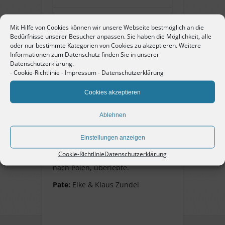
Name:
Hans-Dieter
Mit Hilfe von Cookies können wir unsere Webseite bestmöglich an die
Weinschel
Bedürfnisse unserer Besucher anpassen. Sie haben die Möglichkeit, alle
oder nur bestimmte Kategorien von Cookies zu akzeptieren. Weitere
Informationen zum Datenschutz finden Sie in unserer
Pate:
Elke + Klaus
Datenschutzerklärung.
Zundel
-
Cookie-Richtlinie
-
Impressum
-
Datenschutzerklärung
Cookies akzeptieren
Hans-Dieter Weinschel
Ablehnen
geb. 1. November 1927 in
Einstellungen anzeigen
Pforzheim, Jude, Schüler im
Cookie-Richtlinie
Datenschutzerklärung
Schulghetto, 1939 Abschiebung
nach Polen, überlebte.
Pate:
Elke & Klaus Zundel