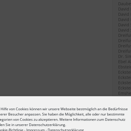
Daube 
David 
David 
David 
David 
David 
Dreifu
Dreifu
Dreifu
Dreifu
Dr. Si
Ebel A
Ebstei
Eckste
Eckstei
Eckste
Eckste
Emshei
Emshei
Emshei
Erlang
 Hilfe von Cookies können wir unsere Webseite bestmöglich an die Bedürfnisse
Erlang
erer Besucher anpassen. Sie haben die Möglichkeit, alle oder nur bestimmte
Fetter
egorien von Cookies zu akzeptieren. Weitere Informationen zum Datenschutz
Filenk
den Sie in unserer Datenschutzerklärung.
Filenk
okie-Richtlinie
-
Impressum
-
Datenschutzerklärung