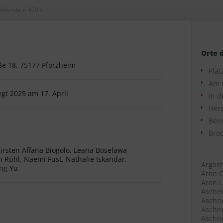
olperstein 400
»
Orte 
ße 18, 75177 Pforzheim
Plat
Am 
egt 2025 am 17. April
In d
Herz
Beim
Bröt
irsten Affana Biogolo, Leana Boselawa
n Rühl, Naemi Fust, Nathalie Iskandar,
Argast
ng Yu
Aron G
Aron L
Ascher
Aschne
Aschne
Aschne