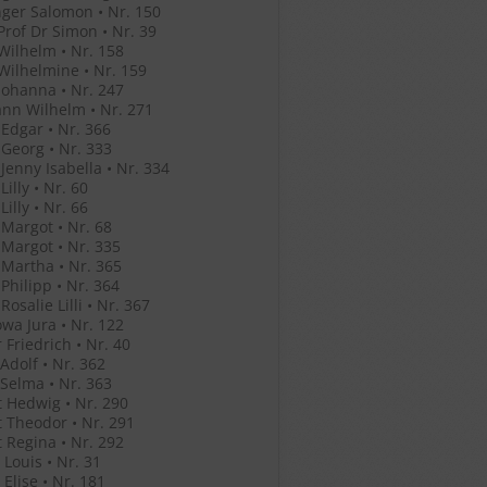
ger Salomon • Nr. 150
Prof Dr Simon • Nr. 39
Wilhelm • Nr. 158
Wilhelmine • Nr. 159
Johanna • Nr. 247
nn Wilhelm • Nr. 271
Edgar • Nr. 366
Georg • Nr. 333
Jenny Isabella • Nr. 334
illy • Nr. 60
illy • Nr. 66
Margot • Nr. 68
Margot • Nr. 335
Martha • Nr. 365
Philipp • Nr. 364
osalie Lilli • Nr. 367
wa Jura • Nr. 122
 Friedrich • Nr. 40
Adolf • Nr. 362
Selma • Nr. 363
 Hedwig • Nr. 290
 Theodor • Nr. 291
 Regina • Nr. 292
Louis • Nr. 31
Elise • Nr. 181