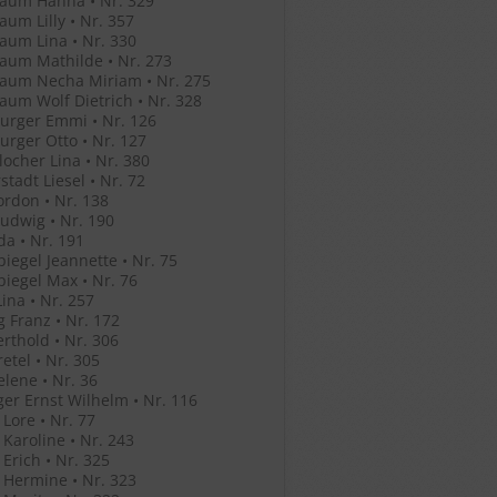
aum Hanna • Nr. 329
um Lilly • Nr. 357
um Lina • Nr. 330
aum Mathilde • Nr. 273
aum Necha Miriam • Nr. 275
um Wolf Dietrich • Nr. 328
urger Emmi • Nr. 126
rger Otto • Nr. 127
ocher Lina • Nr. 380
stadt Liesel • Nr. 72
ordon • Nr. 138
Ludwig • Nr. 190
Ida • Nr. 191
iegel Jeannette • Nr. 75
iegel Max • Nr. 76
ina • Nr. 257
g Franz • Nr. 172
erthold • Nr. 306
retel • Nr. 305
elene • Nr. 36
ger Ernst Wilhelm • Nr. 116
 Lore • Nr. 77
 Karoline • Nr. 243
 Erich • Nr. 325
 Hermine • Nr. 323