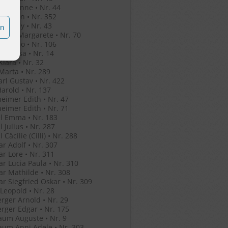
o Jeleanne • Nr. 44
o Simon • Nr. 352
o Witaly • Nr. 43
en
r Eva Margarete • Nr. 70
r Bruno • Nr. 106
her Rosa • Nr. 14
Klara • Nr. 32
Marta • Nr. 289
arl Gustav • Nr. 422
Harold • Nr. 137
eimer Edith • Nr. 47
eimer Edith • Nr. 71
l Emma • Nr. 183
l Julius • Nr. 287
 Cäcilie (Cilli) • Nr. 288
r Adolf • Nr. 307
r Lore • Nr. 311
r Lucia Paula • Nr. 310
r Mathilde • Nr. 308
r Siegfried Oskar • Nr. 309
 Leopold • Nr. 28
rger Arnold • Nr. 29
rger Edgar • Nr. 175
um Auguste • Nr. 9
um Anni Adele • Nr. 303