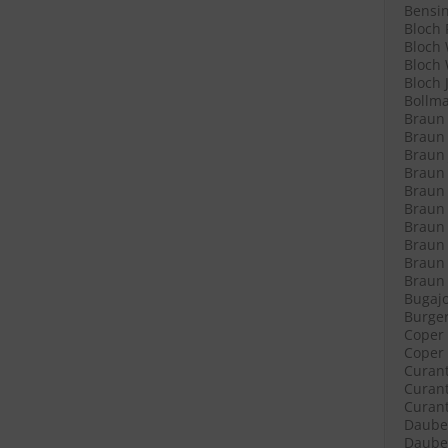
Bensin
Bloch 
Bloch 
Bloch 
Bloch 
Bollma
Braun 
Braun 
Braun 
Braun L
Braun L
Braun 
Braun 
Braun 
Braun 
Braun R
Bugajo
Burger
Coper 
Coper 
Curant
Curant
Curant
Daube 
Daube 