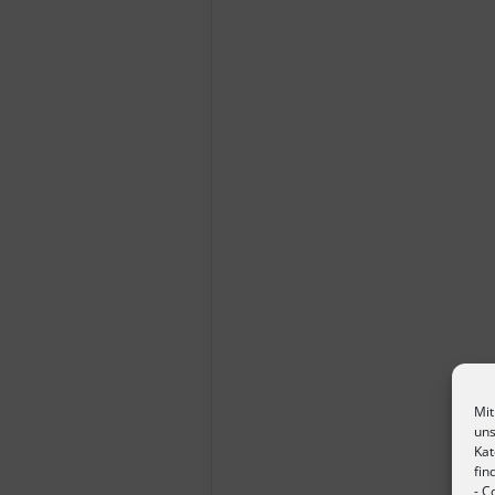
Mit
uns
Kat
fin
-
Co