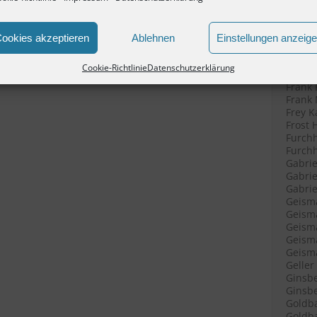
Filenk
Filenk
Filenk
ookies akzeptieren
Ablehnen
Einstellungen anzeig
Fische
Fische
Cookie-Richtlinie
Datenschutzerklärung
Fleisc
Frank 
Frank 
Frey K
Frost 
Furchh
Furchh
Gabrie
Gabrie
Gabriel
Geisma
Geisma
Geisma
Geisma
Geisma
Geller
Ginsbe
Ginsbe
Goldba
Goldba