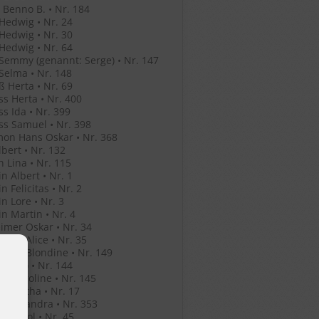
Benno B. • Nr. 184
Hedwig • Nr. 24
Hedwig • Nr. 30
Hedwig • Nr. 64
Semmy (genannt: Serge) • Nr. 147
Selma • Nr. 148
ß Herta • Nr. 69
ss Herta • Nr. 400
ss Ida • Nr. 399
ss Samuel • Nr. 398
mon Hans Oskar • Nr. 368
lbert • Nr. 132
n Lina • Nr. 115
in Albert • Nr. 1
n Felicitas • Nr. 2
in Lore • Nr. 3
in Martin • Nr. 4
mer Oskar • Nr. 34
mer Alice • Nr. 35
mer Blondine • Nr. 149
er Leo • Nr. 144
er Karoline • Nr. 145
er Bertha • Nr. 17
o Alexandra • Nr. 353
o Anatol • Nr. 45