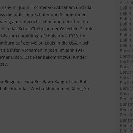
Aschne
forzheim, Jüdin. Tochter von Abraham und Ida
Ballin
Ballin
 dass die jüdischen Schüler und Schülerinnen
Ballin 
 wenig am Unterricht teilnehmen durften. Ab
Ballin
e in das Schul-Ghetto an der Osterfeld-Schule
Ballin
Ballin
 bis zum endgültigen Schulverbot 1938. Im
Ballin
Hamburg auf der MS St. Louis in die USA. Nach
Ballin
rt sie ihren Vornamen in Jean. Im Jahr 1947
Baroni
Baroni
Werner Bloch. Das Paar bekommt zwei Kinder.
Barth 
2017.
Baruch
Baruch
Baruch
na Biogolo, Leana Boselawa Kango, Lena Bott,
Barth 
Baruch
thalie Iskandar, Wusha Mohammed, Xiling Yu
Baruch
Bensin
Bensin
Bensin
Bensin
Bensin
Bensin
Bensin