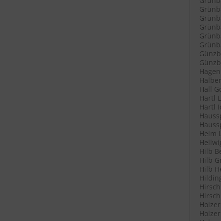
Grünb
Grünba
Grünba
Grünb
Grünb
Grünba
Günzb
Günzbu
Hagenl
Halber
Hall G
Hartl 
Hartl 
Haussp
Haussp
Heim L
Hellwi
Hilb B
Hilb G
Hilb H
Hildin
Hirsch
Hirsch
Holzer
Holzer