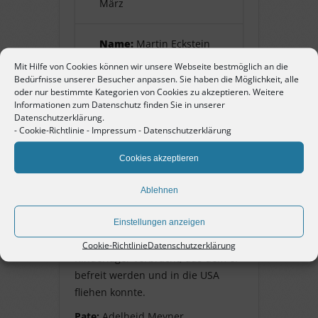
März
Name:
Martin Eckstein
Mit Hilfe von Cookies können wir unsere Webseite bestmöglich an die
Bedürfnisse unserer Besucher anpassen. Sie haben die Möglichkeit, alle
Pate:
Adelheid Meyner
oder nur bestimmte Kategorien von Cookies zu akzeptieren. Weitere
Informationen zum Datenschutz finden Sie in unserer
Datenschutzerklärung.
-
Cookie-Richtlinie
-
Impressum
-
Datenschutzerklärung
Martin Eckstein
Cookies akzeptieren
geb. 15. August 1929, Jude, wohnte
zuletzt im Gemeindehaus der
Ablehnen
Jüdischen Gemeinde Pforzheim,
Einstellungen anzeigen
am 22. Oktober 1940 nach Gurs.
Von da aus wurde er in ein
Cookie-Richtlinie
Datenschutzerklärung
Kinderlager verbracht, aus dem er
befreit werden und in die USA
fliehen konnte.
Pate:
Adelheid Meyner