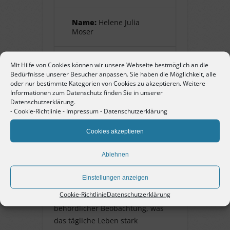
Name:
Helene Julia
Moser
Pate:
Rotary Club
Mit Hilfe von Cookies können wir unsere Webseite bestmöglich an die
Pforzheim
Bedürfnisse unserer Besucher anpassen. Sie haben die Möglichkeit, alle
oder nur bestimmte Kategorien von Cookies zu akzeptieren. Weitere
Informationen zum Datenschutz finden Sie in unserer
Datenschutzerklärung.
-
Cookie-Richtlinie
-
Impressum
-
Datenschutzerklärung
Helene Julia Moser
Cookies akzeptieren
geborene Bellmer, geb. am 12.
September 1881 in Niefern. Sie
Ablehnen
war Christin. Die Ehe blieb
kinderlos. Aufgrund der jüdischen
Einstellungen anzeigen
Abstammung des Ehemannes
Cookie-Richtlinie
Datenschutzerklärung
stand das Ehepaar unter ständiger
behördlicher Beobachtung, was
das tägliche Leben stark