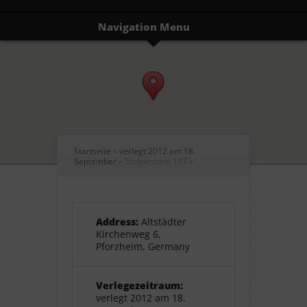
Navigation Menu
Startseite
»
verlegt 2012 am 18.
September
»
Stolperstein 107
»
Address:
Altstädter
Kirchenweg 6,
Pforzheim, Germany
Verlegezeitraum:
verlegt 2012 am 18.