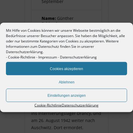
September
Name:
Günther
Schlorch
Mit Hilfe von Cookies können wir unsere Webseite bestmöglich an die
Bedürfnisse unserer Besucher anpassen. Sie haben die Möglichkeit, alle
Pate:
Uwe Mumm
oder nur bestimmte Kategorien von Cookies zu akzeptieren. Weitere
Informationen zum Datenschutz finden Sie in unserer
Datenschutzerklärung.
-
Cookie-Richtlinie
-
Impressum
-
Datenschutzerklärung
Günther Schlorch
Cookies akzeptieren
geb. 26. Mai 1920 in Kuppenheim,
Ablehnen
Jude. Er war Schüler an der
Gewerbeschule in Pforzheim. Am
Einstellungen anzeigen
22. Oktober 1940 deportiert nach
Cookie-Richtlinie
Datenschutzerklärung
Gurs. Von dort am 16. April 1942
ins Internierungslager Drancy, und
am 26. August 1942 weiter nach
Auschwitz. Dort ermordet.