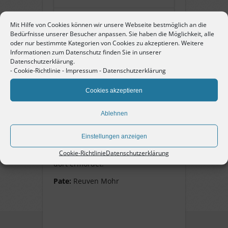
Name:
Edwin Weil
Mit Hilfe von Cookies können wir unsere Webseite bestmöglich an die
Bedürfnisse unserer Besucher anpassen. Sie haben die Möglichkeit, alle
oder nur bestimmte Kategorien von Cookies zu akzeptieren. Weitere
Pate:
Reuven Mohr
Informationen zum Datenschutz finden Sie in unserer
Datenschutzerklärung.
-
Cookie-Richtlinie
-
Impressum
-
Datenschutzerklärung
Cookies akzeptieren
Edwin Weil
Ablehnen
geb. 18. April 1881, Jude,
Kunsthändler, am 22. Oktober
Einstellungen anzeigen
1940 nach Gurs, am 12. August
1942 nach Auschwitz deportiert,
Cookie-Richtlinie
Datenschutzerklärung
dort ermordet.
Pate:
Reuven Mohr