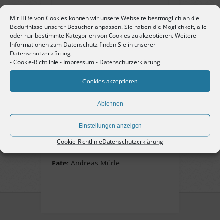
Mit Hilfe von Cookies können wir unsere Webseite bestmöglich an die
Name:
Harry Stein
Bedürfnisse unserer Besucher anpassen. Sie haben die Möglichkeit, alle
oder nur bestimmte Kategorien von Cookies zu akzeptieren. Weitere
Informationen zum Datenschutz finden Sie in unserer
Pate:
Andreas Mürle
Datenschutzerklärung.
-
Cookie-Richtlinie
-
Impressum
-
Datenschutzerklärung
Cookies akzeptieren
Harry Stein
Ablehnen
geb. 30. Mai 1927 in Pforzheim,
Jude, Schüler im Schulghetto,
Einstellungen anzeigen
Flucht 1939 nach England,
Cookie-Richtlinie
Datenschutzerklärung
überlebte.
Pate:
Andreas Mürle