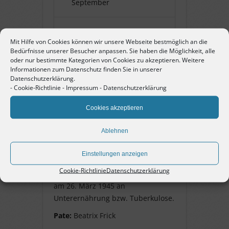
September
Name:
Jura Bugajowa
Mit Hilfe von Cookies können wir unsere Webseite bestmöglich an die
Bedürfnisse unserer Besucher anpassen. Sie haben die Möglichkeit, alle
oder nur bestimmte Kategorien von Cookies zu akzeptieren. Weitere
Pate:
Beatrix Frick
Informationen zum Datenschutz finden Sie in unserer
Datenschutzerklärung.
-
Cookie-Richtlinie
-
Impressum
-
Datenschutzerklärung
Jura Bugajowa
Cookies akzeptieren
Jahrgang 1916, das genaue
Ablehnen
Geburtsdatum, sowie der
Geburtsort, sind nicht bekannt.
Einstellungen anzeigen
Sie war eine Zwangsarbeiterin aus
Cookie-Richtlinie
Datenschutzerklärung
der Sowjetunion. Gestorben ist sie
am 26. März 1945 an
Unterernährung bzw. Tuberkulose.
Pate:
Beatrix Frick