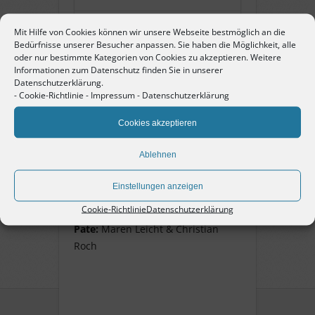
Name:
Max Hausspiegel
Mit Hilfe von Cookies können wir unsere Webseite bestmöglich an die
Bedürfnisse unserer Besucher anpassen. Sie haben die Möglichkeit, alle
oder nur bestimmte Kategorien von Cookies zu akzeptieren. Weitere
Informationen zum Datenschutz finden Sie in unserer
Pate:
Maren Leicht +
Datenschutzerklärung.
Christian Roch
-
Cookie-Richtlinie
-
Impressum
-
Datenschutzerklärung
Cookies akzeptieren
Max Hausspiegel
Ablehnen
geb. 2. November 1925, Jude,
Einstellungen anzeigen
Schüler im Schulghetto, Flucht
1939 in die USA, überlebte.
Cookie-Richtlinie
Datenschutzerklärung
Pate:
Maren Leicht & Christian
Roch