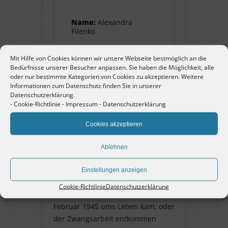
Name:
Alexandra
Filenko
Mit Hilfe von Cookies können wir unsere Webseite bestmöglich an die
Pate:
Doris + Udo
Bedürfnisse unserer Besucher anpassen. Sie haben die Möglichkeit, alle
Freisenich
oder nur bestimmte Kategorien von Cookies zu akzeptieren. Weitere
Informationen zum Datenschutz finden Sie in unserer
Datenschutzerklärung.
-
Cookie-Richtlinie
-
Impressum
-
Datenschutzerklärung
Alexandra Filenko
Cookies akzeptieren
geborene Alixenko. Ehefrau von
Simon Filenko. Mutter von Witalij,
Ablehnen
Jeleanne und Anatol.
Zwangsarbeiterin aus der
Einstellungen anzeigen
Sowjetunion. Ob sie bei dem
Cookie-Richtlinie
Datenschutzerklärung
Angriff auf Pforzheim am 23.
Februar 1945 ums Leben kam, oder
der Zwangsarbeit entkommen