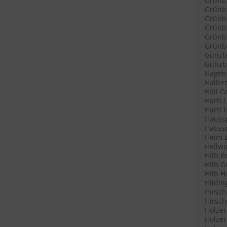
Grünb
Grünba
Grünba
Grünb
Grünb
Grünba
Günzb
Günzbu
Hagenl
Halber
Hall G
Hartl 
Hartl 
Haussp
Haussp
Heim L
Hellwi
Hilb B
Hilb G
Hilb H
Hildin
Hirsch
Hirsch
Holzer
Holzer