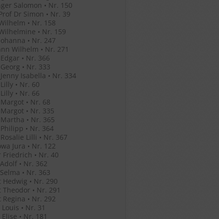
ger Salomon • Nr. 150
Prof Dr Simon • Nr. 39
Wilhelm • Nr. 158
Wilhelmine • Nr. 159
Johanna • Nr. 247
nn Wilhelm • Nr. 271
Edgar • Nr. 366
Georg • Nr. 333
Jenny Isabella • Nr. 334
illy • Nr. 60
illy • Nr. 66
Margot • Nr. 68
Margot • Nr. 335
Martha • Nr. 365
Philipp • Nr. 364
osalie Lilli • Nr. 367
wa Jura • Nr. 122
 Friedrich • Nr. 40
Adolf • Nr. 362
Selma • Nr. 363
 Hedwig • Nr. 290
 Theodor • Nr. 291
 Regina • Nr. 292
Louis • Nr. 31
Elise • Nr. 181