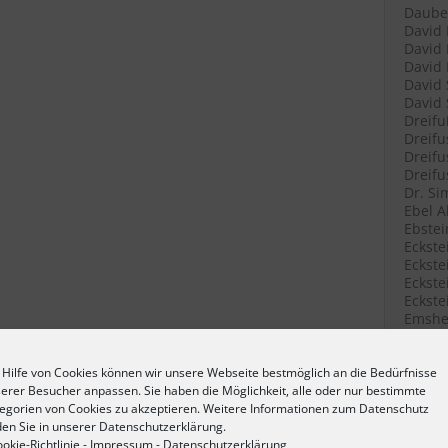
Daube 
David 
David 
David 
David 
David 
Dreifu
Dreifu
Dreifu
Dreifu
Dr. Si
Ebel A
Ebstei
Eckste
Eckstei
Eckste
Eckste
Emshei
Emshei
Emshei
Erlang
 Hilfe von Cookies können wir unsere Webseite bestmöglich an die Bedürfnisse
Erlang
erer Besucher anpassen. Sie haben die Möglichkeit, alle oder nur bestimmte
Fetter
egorien von Cookies zu akzeptieren. Weitere Informationen zum Datenschutz
Filenk
den Sie in unserer Datenschutzerklärung.
Filenk
okie-Richtlinie
-
Impressum
-
Datenschutzerklärung