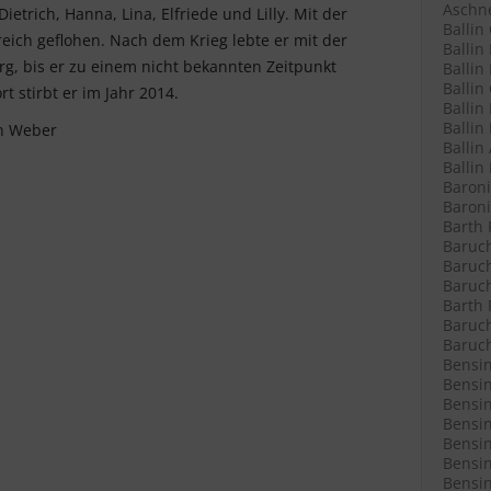
Aschne
trich, Hanna, Lina, Elfriede und Lilly. Mit der
Ballin
eich geflohen. Nach dem Krieg lebte er mit der
Ballin
urg, bis er zu einem nicht bekannten Zeitpunkt
Ballin 
Ballin
 stirbt er im Jahr 2014.
Ballin
Ballin
in Weber
Ballin
Ballin
Baroni
Baroni
Barth 
Baruch
Baruch
Baruch
Barth 
Baruch
Baruch
Bensin
Bensin
Bensin
Bensin
Bensin
Bensin
Bensin