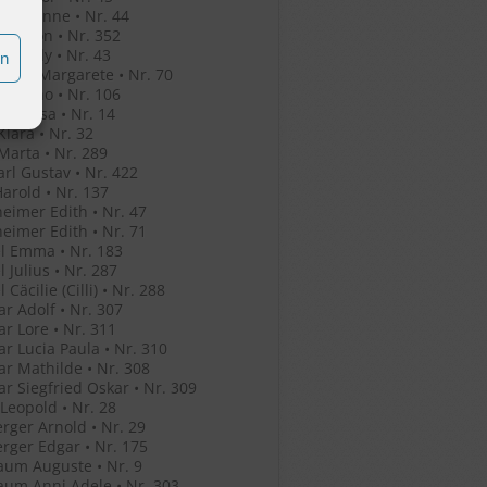
o Jeleanne • Nr. 44
o Simon • Nr. 352
o Witaly • Nr. 43
en
r Eva Margarete • Nr. 70
r Bruno • Nr. 106
her Rosa • Nr. 14
Klara • Nr. 32
Marta • Nr. 289
arl Gustav • Nr. 422
Harold • Nr. 137
eimer Edith • Nr. 47
eimer Edith • Nr. 71
l Emma • Nr. 183
l Julius • Nr. 287
 Cäcilie (Cilli) • Nr. 288
r Adolf • Nr. 307
r Lore • Nr. 311
r Lucia Paula • Nr. 310
r Mathilde • Nr. 308
r Siegfried Oskar • Nr. 309
 Leopold • Nr. 28
rger Arnold • Nr. 29
rger Edgar • Nr. 175
um Auguste • Nr. 9
um Anni Adele • Nr. 303