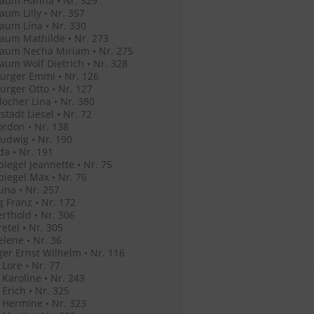
aum Hanna • Nr. 329
um Lilly • Nr. 357
um Lina • Nr. 330
aum Mathilde • Nr. 273
aum Necha Miriam • Nr. 275
um Wolf Dietrich • Nr. 328
urger Emmi • Nr. 126
rger Otto • Nr. 127
ocher Lina • Nr. 380
stadt Liesel • Nr. 72
ordon • Nr. 138
Ludwig • Nr. 190
Ida • Nr. 191
iegel Jeannette • Nr. 75
iegel Max • Nr. 76
ina • Nr. 257
g Franz • Nr. 172
erthold • Nr. 306
retel • Nr. 305
elene • Nr. 36
ger Ernst Wilhelm • Nr. 116
 Lore • Nr. 77
 Karoline • Nr. 243
 Erich • Nr. 325
 Hermine • Nr. 323