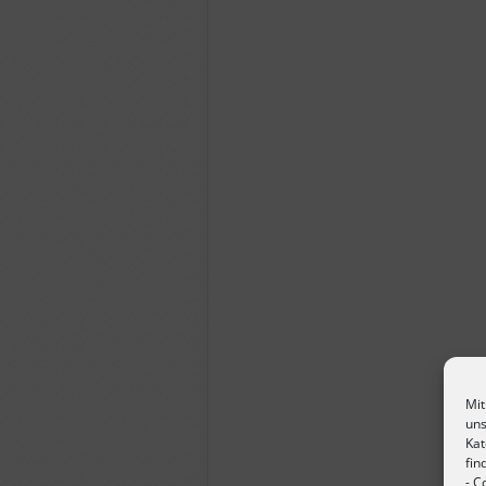
Mit
uns
Kat
fin
-
Co