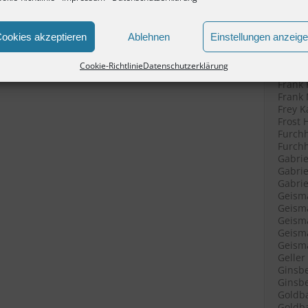
Filenk
Filenk
Filenk
ookies akzeptieren
Ablehnen
Einstellungen anzeig
Fische
Fische
Cookie-Richtlinie
Datenschutzerklärung
Fleisc
Frank 
Frank 
Frey K
Frost 
Furchh
Furchh
Gabrie
Gabrie
Gabriel
Geisma
Geisma
Geisma
Geisma
Geisma
Geller
Ginsbe
Ginsbe
Goldba
Goldba