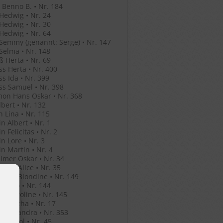
Benno B. • Nr. 184
Hedwig • Nr. 24
Hedwig • Nr. 30
Hedwig • Nr. 64
Semmy (genannt: Serge) • Nr. 147
Selma • Nr. 148
ß Herta • Nr. 69
ss Herta • Nr. 400
ss Ida • Nr. 399
ss Samuel • Nr. 398
mon Hans Oskar • Nr. 368
lbert • Nr. 132
n Lina • Nr. 115
in Albert • Nr. 1
n Felicitas • Nr. 2
in Lore • Nr. 3
in Martin • Nr. 4
mer Oskar • Nr. 34
mer Alice • Nr. 35
mer Blondine • Nr. 149
er Leo • Nr. 144
er Karoline • Nr. 145
er Bertha • Nr. 17
o Alexandra • Nr. 353
o Anatol • Nr. 45