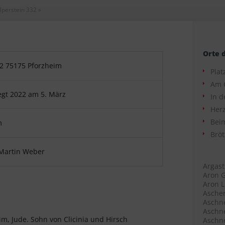
lperstein 332
»
Orte 
2 75175 Pforzheim
Plat
Am 
egt 2022 am 5. März
In d
Herz
Beim
m
Bröt
 Martin Weber
Argast
Aron G
Aron L
Ascher
Aschne
Aschne
im, Jude. Sohn von Clicinia und Hirsch
Aschne