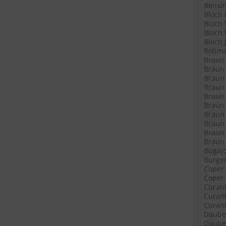
Bensin
Bloch 
Bloch 
Bloch 
Bloch 
Bollma
Braun 
Braun 
Braun 
Braun L
Braun L
Braun 
Braun 
Braun 
Braun 
Braun R
Bugajo
Burger
Coper 
Coper 
Curant
Curant
Curant
Daube 
Daube 