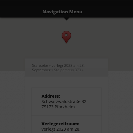
Navigation Menu
Startseite
»
verlegt 2023 am 28.
September
»
Stolperstein 373
»
Address:
Schwarzwaldstraße 32,
75173 Pforzheim
Verlegezeitraum:
verlegt 2023 am 28.