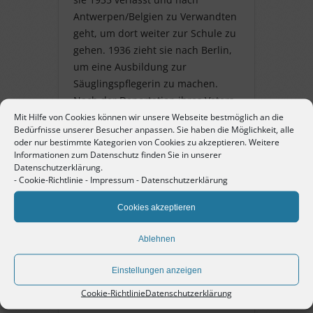
Antwerpen/Belgien zu Verwandten
geht, um dort weiter zur Schule zu
gehen. 1936 zieht sie nach Berlin,
um eine Ausbildung zur
Säuglingspflegerin zu machen.
Nach der Deportation ihres Vaters
nach Dachau kommt sie zurück zu
Mit Hilfe von Cookies können wir unsere Webseite bestmöglich an die
Bedürfnisse unserer Besucher anpassen. Sie haben die Möglichkeit, alle
ihrer Mutter, um die Flucht
oder nur bestimmte Kategorien von Cookies zu akzeptieren. Weitere
vorzubereiten. Nach der Flucht
Informationen zum Datenschutz finden Sie in unserer
ihrer Eltern im April 1939 geht
Datenschutzerklärung.
-
Cookie-Richtlinie
-
Impressum
-
Datenschutzerklärung
Trude zurück nach Belgien, da sie
dort eine Arbeitserlaubnis hat.
Cookies akzeptieren
Nach der Invasion Belgiens durch
die Deutsche Armee im Mai 1940
Ablehnen
flieht Trude mit ihrer Arbeitgeberin
nach Frankreich. Sie wird als
Einstellungen anzeigen
Deutsche sofort aufgegriffen und
Cookie-Richtlinie
Datenschutzerklärung
kommt in ein Internierungslager.