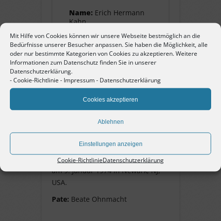
Name:
Erich Hermann
Kahn
Mit Hilfe von Cookies können wir unsere Webseite bestmöglich an die
Bedürfnisse unserer Besucher anpassen. Sie haben die Möglichkeit, alle
Pate:
Beate Ohnmacht
oder nur bestimmte Kategorien von Cookies zu akzeptieren. Weitere
Informationen zum Datenschutz finden Sie in unserer
Datenschutzerklärung.
-
Cookie-Richtlinie
-
Impressum
-
Datenschutzerklärung
Erich Hermann Kahn
Cookies akzeptieren
geb. 21. Oktober 1896 in
Ablehnen
Pforzheim, Jude. Ehemann von
Alice Dora und Vater von Bernd. Im
Einstellungen anzeigen
Juni 1938 Flucht auf der USS
„Washington“ in die USA. Er starb
Cookie-Richtlinie
Datenschutzerklärung
am 9. Januar 1974 in Newark, NJ,
USA.
Pate:
Beate Ohnmacht