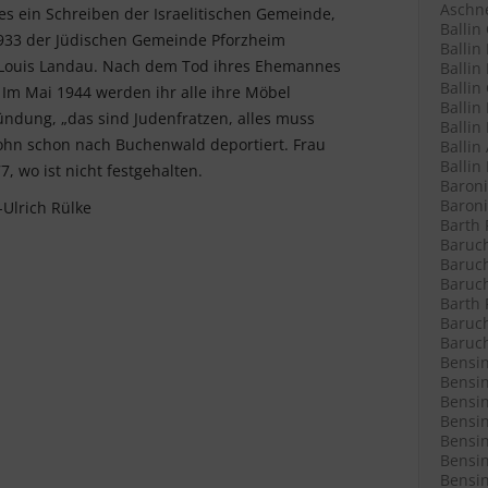
Aschne
 es ein Schreiben der Israelitischen Gemeinde,
Ballin
 1933 der Jüdischen Gemeinde Pforzheim
Ballin
n Louis Landau. Nach dem Tod ihres Ehemannes
Ballin 
Ballin
. Im Mai 1944 werden ihr alle ihre Möbel
Ballin
dung, „das sind Judenfratzen, alles muss
Ballin
 Sohn schon nach Buchenwald deportiert. Frau
Ballin
Ballin
7, wo ist nicht festgehalten.
Baroni
Baroni
Ulrich Rülke
Barth 
Baruch
Baruch
Baruch
Barth 
Baruch
Baruch
Bensin
Bensin
Bensin
Bensin
Bensin
Bensin
Bensin