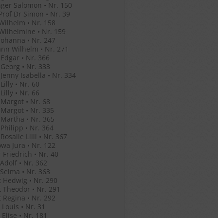
ger Salomon • Nr. 150
Prof Dr Simon • Nr. 39
Wilhelm • Nr. 158
Wilhelmine • Nr. 159
Johanna • Nr. 247
nn Wilhelm • Nr. 271
Edgar • Nr. 366
Georg • Nr. 333
Jenny Isabella • Nr. 334
illy • Nr. 60
illy • Nr. 66
Margot • Nr. 68
Margot • Nr. 335
Martha • Nr. 365
Philipp • Nr. 364
osalie Lilli • Nr. 367
wa Jura • Nr. 122
 Friedrich • Nr. 40
Adolf • Nr. 362
Selma • Nr. 363
 Hedwig • Nr. 290
 Theodor • Nr. 291
 Regina • Nr. 292
Louis • Nr. 31
Elise • Nr. 181