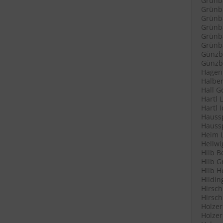
Grünb
Grünba
Grünba
Grünb
Grünb
Grünba
Günzb
Günzbu
Hagenl
Halber
Hall G
Hartl 
Hartl 
Haussp
Haussp
Heim L
Hellwi
Hilb B
Hilb G
Hilb H
Hildin
Hirsch
Hirsch
Holzer
Holzer