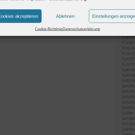
Filenk
Filenk
Filenk
ookies akzeptieren
Ablehnen
Einstellungen anzeig
Fische
Fische
Cookie-Richtlinie
Datenschutzerklärung
Fleisc
Frank 
Frank 
Frey K
Frost 
Furchh
Furchh
Gabrie
Gabrie
Gabriel
Geisma
Geisma
Geisma
Geisma
Geisma
Geller
Ginsbe
Ginsbe
Goldba
Goldba