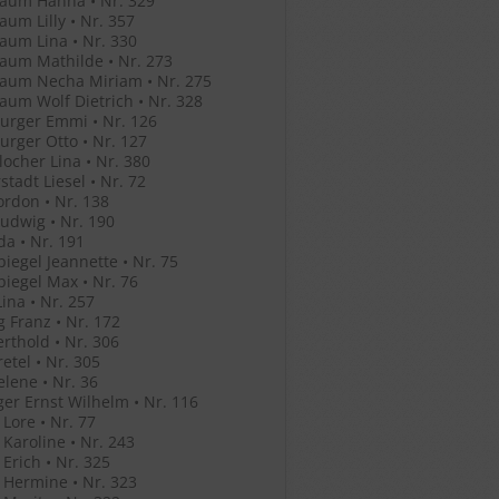
aum Hanna • Nr. 329
um Lilly • Nr. 357
um Lina • Nr. 330
aum Mathilde • Nr. 273
aum Necha Miriam • Nr. 275
um Wolf Dietrich • Nr. 328
urger Emmi • Nr. 126
rger Otto • Nr. 127
ocher Lina • Nr. 380
stadt Liesel • Nr. 72
ordon • Nr. 138
Ludwig • Nr. 190
Ida • Nr. 191
iegel Jeannette • Nr. 75
iegel Max • Nr. 76
ina • Nr. 257
g Franz • Nr. 172
erthold • Nr. 306
retel • Nr. 305
elene • Nr. 36
ger Ernst Wilhelm • Nr. 116
 Lore • Nr. 77
 Karoline • Nr. 243
 Erich • Nr. 325
 Hermine • Nr. 323