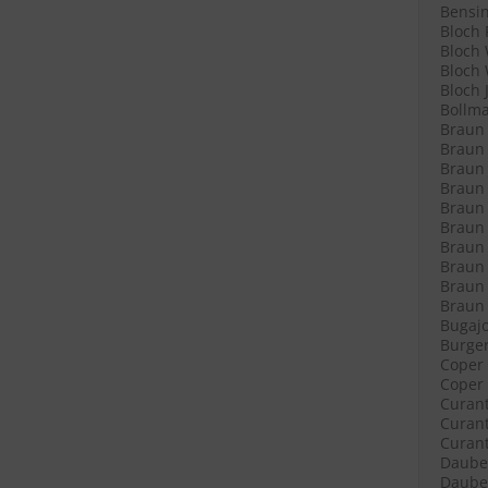
Bensin
Bloch 
Bloch 
Bloch 
Bloch 
Bollma
Braun 
Braun 
Braun 
Braun L
Braun L
Braun 
Braun 
Braun 
Braun 
Braun R
Bugajo
Burger
Coper 
Coper 
Curant
Curant
Curant
Daube 
Daube 