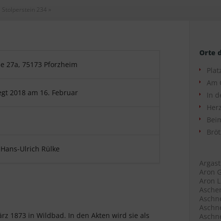
»
Stolperstein 234
»
Orte 
e 27a, 75173 Pforzheim
Plat
Am 
egt 2018 am 16. Februar
In d
Herz
Beim
u
Bröt
 Hans-Ulrich Rülke
Argast
Aron G
Aron L
Ascher
Aschne
Aschne
rz 1873 in Wildbad. In den Akten wird sie als
Aschne