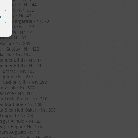
o Jeleanne • Nr. 44
o Simon • Nr. 352
o Witaly • Nr. 43
en
r Eva Margarete • Nr. 70
r Bruno • Nr. 106
her Rosa • Nr. 14
Klara • Nr. 32
Marta • Nr. 289
arl Gustav • Nr. 422
Harold • Nr. 137
eimer Edith • Nr. 47
eimer Edith • Nr. 71
l Emma • Nr. 183
l Julius • Nr. 287
 Cäcilie (Cilli) • Nr. 288
r Adolf • Nr. 307
r Lore • Nr. 311
r Lucia Paula • Nr. 310
r Mathilde • Nr. 308
r Siegfried Oskar • Nr. 309
 Leopold • Nr. 28
rger Arnold • Nr. 29
rger Edgar • Nr. 175
um Auguste • Nr. 9
um Anni Adele • Nr. 303