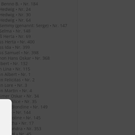
Benno B. • Nr. 184
Hedwig • Nr. 24
Hedwig • Nr. 30
Hedwig • Nr. 64
Semmy (genannt: Serge) • Nr. 147
Selma • Nr. 148
ß Herta • Nr. 69
ss Herta • Nr. 400
ss Ida • Nr. 399
ss Samuel • Nr. 398
mon Hans Oskar • Nr. 368
lbert • Nr. 132
n Lina • Nr. 115
in Albert • Nr. 1
n Felicitas • Nr. 2
in Lore • Nr. 3
in Martin • Nr. 4
mer Oskar • Nr. 34
mer Alice • Nr. 35
mer Blondine • Nr. 149
er Leo • Nr. 144
er Karoline • Nr. 145
er Bertha • Nr. 17
o Alexandra • Nr. 353
o Anatol • Nr. 45