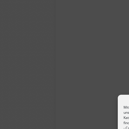
Mit
uns
Kat
fin
-
Co