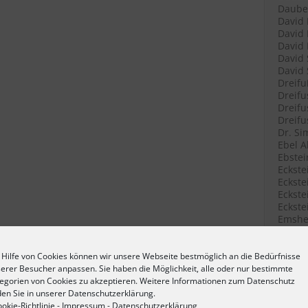
Daube 
David 
David 
David 
David 
David 
Dreifu
Dreifu
Dreifu
Dreifu
Dr. Si
Ebel A
Ebstei
Eckste
Eckstei
Eckste
Eckste
Emshei
Emshei
Emshei
Erlang
 Hilfe von Cookies können wir unsere Webseite bestmöglich an die Bedürfnisse
Erlang
erer Besucher anpassen. Sie haben die Möglichkeit, alle oder nur bestimmte
Fetter
egorien von Cookies zu akzeptieren. Weitere Informationen zum Datenschutz
Filenk
den Sie in unserer Datenschutzerklärung.
Filenk
okie-Richtlinie
-
Impressum
-
Datenschutzerklärung