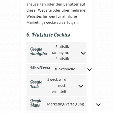
anzuzeigen oder den Benutzer auf
dieser Website oder über mehrere
Websites hinweg für ähnliche
Marketingzwecke zu verfolgen.
6. Platzierte Cookies
Statistik
Google
(anonym),
Analytics
Consent
Statistik
to
service
WordPress
google-
funktionelle
Consent
analytics
to
Zweck wird
service
Google
wordpress
noch
Fonts
Consent
ermittelt
to
service
Google
google-
Marketing/Verfolgung
Maps
fonts
Consent
to