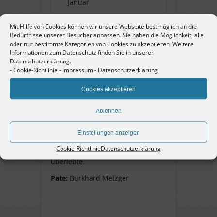
Januar
Mit Hilfe von Cookies können wir unsere Webseite bestmöglich an die
Name:
Ida Irma
Bedürfnisse unserer Besucher anpassen. Sie haben die Möglichkeit, alle
Bensinger
oder nur bestimmte Kategorien von Cookies zu akzeptieren. Weitere
Informationen zum Datenschutz finden Sie in unserer
Datenschutzerklärung.
Pate:
Burkhard Metzger
-
Cookie-Richtlinie
-
Impressum
-
Datenschutzerklärung
Cookies akzeptieren
Ida Irma Bensinger
Ablehnen
geb. 4. März 1920 in Pforzheim,
Einstellungen anzeigen
Jüdin, Schülerin im Schulghetto,
Cookie-Richtlinie
Datenschutzerklärung
Flucht 1939 nach Bolivien,
überlebte.
Pate:
Burkhard Metzger