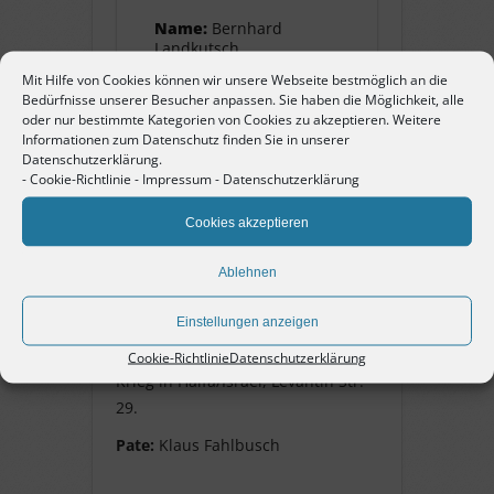
Name:
Bernhard
Landkutsch
Mit Hilfe von Cookies können wir unsere Webseite bestmöglich an die
Bedürfnisse unserer Besucher anpassen. Sie haben die Möglichkeit, alle
Pate:
Klaus Fahlbusch
oder nur bestimmte Kategorien von Cookies zu akzeptieren. Weitere
Informationen zum Datenschutz finden Sie in unserer
Datenschutzerklärung.
-
Cookie-Richtlinie
-
Impressum
-
Datenschutzerklärung
Bernhard Landkutsch
Cookies akzeptieren
geb. 15. März 1921 in Pforzheim.
Ablehnen
Sohn von Betty und Leiser Louis
Landkutsch, Bruder von Friederike
Einstellungen anzeigen
Landkutsch. 1938 Flucht nach
Palästina. Er wohnte nach dem
Cookie-Richtlinie
Datenschutzerklärung
Krieg in Haifa/Israel, Levantin Str.
29.
Pate:
Klaus Fahlbusch