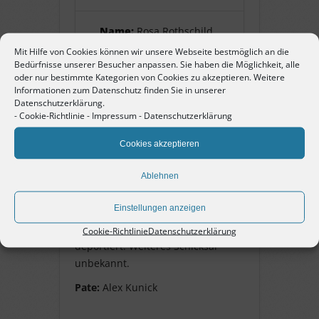
Name:
Rosa Rothschild
Mit Hilfe von Cookies können wir unsere Webseite bestmöglich an die
Bedürfnisse unserer Besucher anpassen. Sie haben die Möglichkeit, alle
Pate:
Alex Kunick
oder nur bestimmte Kategorien von Cookies zu akzeptieren. Weitere
Informationen zum Datenschutz finden Sie in unserer
Datenschutzerklärung.
-
Cookie-Richtlinie
-
Impressum
-
Datenschutzerklärung
Rosa Rothschild
Cookies akzeptieren
geborene Adler, geb. 29.
Ablehnen
September 1876, Ehefrau von
Eugen Rothschild, Mutter von Max,
Einstellungen anzeigen
Johanna und Martin Rothschild,
am 22. Oktober 1940 nach Gurs
Cookie-Richtlinie
Datenschutzerklärung
deportiert. Weiteres Schicksal
unbekannt.
Pate:
Alex Kunick