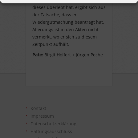
dieses überlebt hat, ergibt sich aus
der Tatsache, dass er
Wiedergutmachung beantragt hat.
Allerdings ist in den Akten nicht
vermerkt, wo er sich zu diesem
Zeitpunkt aufhält.
Pate:
Birgit Hoffert + Jürgen Peche
Kontakt
Impressum
Datenschutzerklärung
Haftungsausschluss