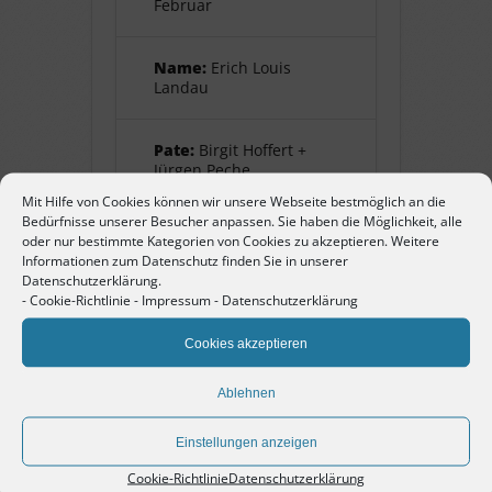
Februar
Name:
Erich Louis
Landau
Pate:
Birgit Hoffert +
Jürgen Peche
Mit Hilfe von Cookies können wir unsere Webseite bestmöglich an die
Bedürfnisse unserer Besucher anpassen. Sie haben die Möglichkeit, alle
oder nur bestimmte Kategorien von Cookies zu akzeptieren. Weitere
Informationen zum Datenschutz finden Sie in unserer
Erich Louis Landau
Datenschutzerklärung.
-
Cookie-Richtlinie
-
Impressum
-
Datenschutzerklärung
geb. 7. August 1904 in München,
Jude. Sohn von Louis und Karoline
Cookies akzeptieren
Landau. Er flieht 1933 mit den
Eltern nach Italien. Als der Vater
Ablehnen
stirbt, wohnt die Mutter bei ihm. Er
wird allerdings zu einem nicht
Einstellungen anzeigen
belegten Datum ins KZ
Cookie-Richtlinie
Datenschutzerklärung
Buchenwald deportiert. Dass er