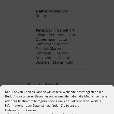
Name:
Rosalie Lilli
Braun
Pate:
Devin Geiselhart,
Julian Pfrommer, Julian
Oppermann, Lotta
Hamberger, Klarissa
Zechiel, Maren
Hofmann, Sina von
Drachenfels, Sabine
Bücheler, Martin Rühl
Rosalie Lilli Braun
Mit Hilfe von Cookies können wir unsere Webseite bestmöglich an die
geb. 1. Mai 1925 in Pforzheim,
Bedürfnisse unserer Besucher anpassen. Sie haben die Möglichkeit, alle
Jüdin. Tochter von Philipp und
oder nur bestimmte Kategorien von Cookies zu akzeptieren. Weitere
Informationen zum Datenschutz finden Sie in unserer
Martha Braun, Schwester von
Datenschutzerklärung.
Edgar. Sie besuchte die Hilda-