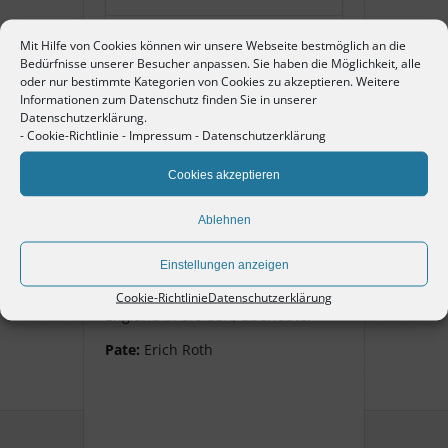
Name:
Edith
Mit Hilfe von Cookies können wir unsere Webseite bestmöglich an die
Furchheimer
Bedürfnisse unserer Besucher anpassen. Sie haben die Möglichkeit, alle
oder nur bestimmte Kategorien von Cookies zu akzeptieren. Weitere
Informationen zum Datenschutz finden Sie in unserer
Datenschutzerklärung.
Pate:
Erich Roth
-
Cookie-Richtlinie
-
Impressum
-
Datenschutzerklärung
Cookies akzeptieren
Edith Furchheimer
Ablehnen
geb. 17. September 1929 in
Einstellungen anzeigen
Karlsruhe, Jüdin, Schülerin im
Schulghetto, Flucht 1939 über
Cookie-Richtlinie
Datenschutzerklärung
England in die USA, überlebte.
Pate:
Erich Roth