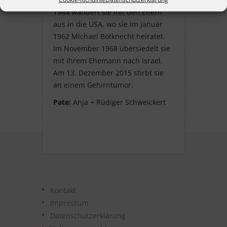
1944 wandert sie mit den Eltern
aus in die USA, wo sie im Januar
1962 Michael Botknecht heiratet.
Im November 1968 übersiedelt sie
mit ihrem Ehemann nach Israel.
Am 13. Dezember 2015 stirbt sie
an einem Gehirntumor.
Pate:
Anja + Rüdiger Schweickert
Kontakt
Impressum
Datenschutzerklärung