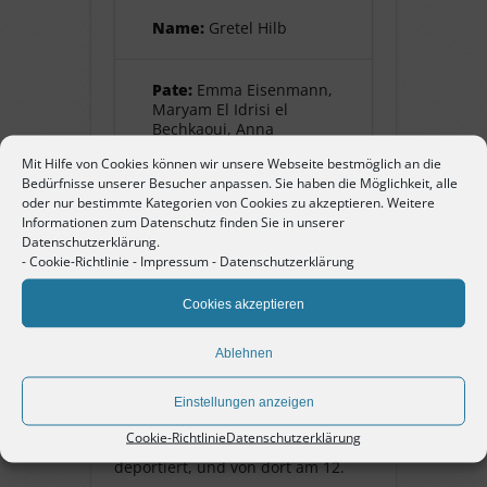
Name:
Gretel Hilb
Pate:
Emma Eisenmann,
Maryam El Idrisi el
Bechkaoui, Anna
Günther, Nina Dieterle
Mit Hilfe von Cookies können wir unsere Webseite bestmöglich an die
Bedürfnisse unserer Besucher anpassen. Sie haben die Möglichkeit, alle
oder nur bestimmte Kategorien von Cookies zu akzeptieren. Weitere
Informationen zum Datenschutz finden Sie in unserer
Gretel Hilb
Datenschutzerklärung.
-
Cookie-Richtlinie
-
Impressum
-
Datenschutzerklärung
geb. 28. August 1910 in Pforzheim,
Cookies akzeptieren
Jüdin. Tochter von Louis und
Helene Hilb. Der Vater ist am 27.
Ablehnen
September 1916 gefallen.
Schwester von Berthold. Sie ging
Einstellungen anzeigen
zur Hilda-Schule. Sie wurde am 22.
Cookie-Richtlinie
Datenschutzerklärung
Oktober 1940 nach Gurs
deportiert, und von dort am 12.