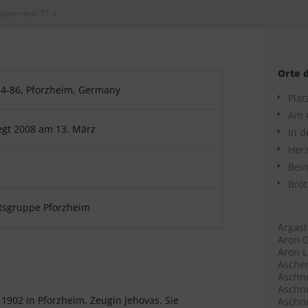
olperstein 11
»
Orte 
84-86, Pforzheim, Germany
Plat
Am 
egt 2008 am 13. März
In d
Herz
Beim
Bröt
tsgruppe Pforzheim
Argast
Aron G
Aron L
Ascher
Aschne
Aschne
 1902 in Pforzheim, Zeugin Jehovas. Sie
Aschne