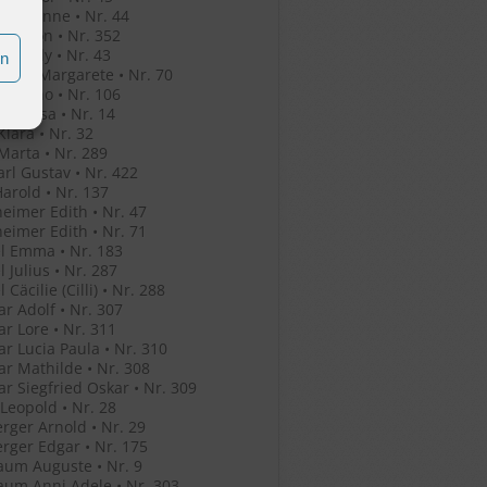
o Jeleanne • Nr. 44
o Simon • Nr. 352
o Witaly • Nr. 43
en
r Eva Margarete • Nr. 70
r Bruno • Nr. 106
her Rosa • Nr. 14
Klara • Nr. 32
Marta • Nr. 289
arl Gustav • Nr. 422
Harold • Nr. 137
eimer Edith • Nr. 47
eimer Edith • Nr. 71
l Emma • Nr. 183
l Julius • Nr. 287
 Cäcilie (Cilli) • Nr. 288
r Adolf • Nr. 307
r Lore • Nr. 311
r Lucia Paula • Nr. 310
r Mathilde • Nr. 308
r Siegfried Oskar • Nr. 309
 Leopold • Nr. 28
rger Arnold • Nr. 29
rger Edgar • Nr. 175
um Auguste • Nr. 9
um Anni Adele • Nr. 303