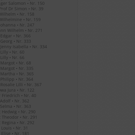
ger Salomon • Nr. 150
Prof Dr Simon • Nr. 39
Wilhelm • Nr. 158
Wilhelmine • Nr. 159
Johanna • Nr. 247
nn Wilhelm • Nr. 271
Edgar • Nr. 366
Georg • Nr. 333
Jenny Isabella • Nr. 334
illy • Nr. 60
illy • Nr. 66
Margot • Nr. 68
Margot • Nr. 335
Martha • Nr. 365
Philipp • Nr. 364
osalie Lilli • Nr. 367
wa Jura • Nr. 122
 Friedrich • Nr. 40
Adolf • Nr. 362
Selma • Nr. 363
 Hedwig • Nr. 290
 Theodor • Nr. 291
 Regina • Nr. 292
Louis • Nr. 31
Elise • Nr. 181