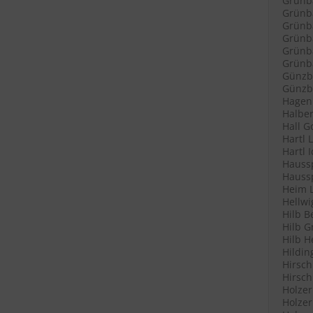
Grünb
Grünba
Grünba
Grünb
Grünb
Grünba
Günzb
Günzbu
Hagenl
Halber
Hall G
Hartl 
Hartl 
Haussp
Haussp
Heim L
Hellwi
Hilb B
Hilb G
Hilb H
Hildin
Hirsch
Hirsch
Holzer
Holzer