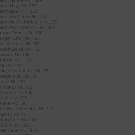
aum Hanna • Nr. 329
um Lilly • Nr. 357
um Lina • Nr. 330
aum Mathilde • Nr. 273
aum Necha Miriam • Nr. 275
um Wolf Dietrich • Nr. 328
urger Emmi • Nr. 126
rger Otto • Nr. 127
ocher Lina • Nr. 380
stadt Liesel • Nr. 72
ordon • Nr. 138
Ludwig • Nr. 190
Ida • Nr. 191
iegel Jeannette • Nr. 75
iegel Max • Nr. 76
ina • Nr. 257
g Franz • Nr. 172
erthold • Nr. 306
retel • Nr. 305
elene • Nr. 36
ger Ernst Wilhelm • Nr. 116
 Lore • Nr. 77
 Karoline • Nr. 243
 Erich • Nr. 325
 Hermine • Nr. 323