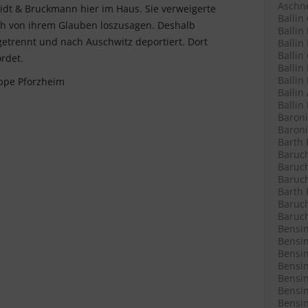
Aschne
idt & Bruckmann hier im Haus. Sie verweigerte
Ballin
ch von ihrem Glauben loszusagen. Deshalb
Ballin
 getrennt und nach Auschwitz deportiert. Dort
Ballin 
Ballin
rdet.
Ballin
Ballin
ppe Pforzheim
Ballin
Ballin
Baroni
Baroni
Barth 
Baruch
Baruch
Baruch
Barth 
Baruch
Baruch
Bensin
Bensin
Bensin
Bensin
Bensin
Bensin
Bensin