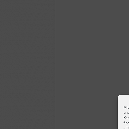
Mit
uns
Kat
fin
-
Co