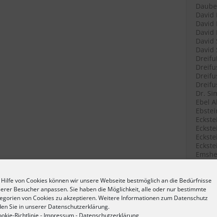
Daube 
David 
David 
David 
David 
David 
Dreifu
Dreifu
Dreifu
Dreifu
Dr. Si
Ebel A
Ebstei
Eckste
Eckstei
Eckste
Eckste
Emshei
Emshei
Emshei
Erlang
 Hilfe von Cookies können wir unsere Webseite bestmöglich an die Bedürfnisse
Erlang
erer Besucher anpassen. Sie haben die Möglichkeit, alle oder nur bestimmte
Fetter
egorien von Cookies zu akzeptieren. Weitere Informationen zum Datenschutz
Filenk
den Sie in unserer Datenschutzerklärung.
Filenk
okie-Richtlinie
-
Impressum
-
Datenschutzerklärung