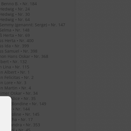
Benno B. • Nr. 184
Hedwig • Nr. 24
Hedwig • Nr. 30
Hedwig • Nr. 64
Semmy (genannt: Serge) • Nr. 147
Selma • Nr. 148
ß Herta • Nr. 69
ss Herta • Nr. 400
ss Ida • Nr. 399
ss Samuel • Nr. 398
mon Hans Oskar • Nr. 368
lbert • Nr. 132
n Lina • Nr. 115
in Albert • Nr. 1
n Felicitas • Nr. 2
in Lore • Nr. 3
in Martin • Nr. 4
mer Oskar • Nr. 34
mer Alice • Nr. 35
mer Blondine • Nr. 149
er Leo • Nr. 144
er Karoline • Nr. 145
er Bertha • Nr. 17
o Alexandra • Nr. 353
o Anatol • Nr. 45