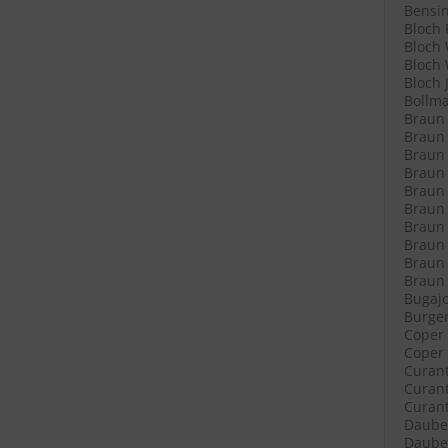
Bensin
Bloch 
Bloch 
Bloch 
Bloch 
Bollma
Braun 
Braun 
Braun 
Braun L
Braun L
Braun 
Braun 
Braun 
Braun 
Braun R
Bugajo
Burger
Coper 
Coper 
Curant
Curant
Curant
Daube 
Daube 