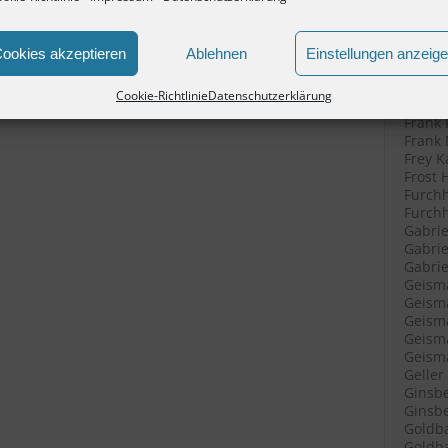
Filenk
Filenk
Filenk
ookies akzeptieren
Ablehnen
Einstellungen anzeig
Fische
Fische
Cookie-Richtlinie
Datenschutzerklärung
Fleisc
Frank 
Frank 
Frey K
Frost 
Furchh
Furchh
Gabrie
Gabrie
Gabriel
Geisma
Geisma
Geisma
Geisma
Geisma
Geller
Ginsbe
Ginsbe
Goldba
Goldba