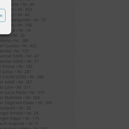
o Jeleanne • Nr. 44
o Simon • Nr. 352
o Witaly • Nr. 43
en
r Eva Margarete • Nr. 70
r Bruno • Nr. 106
her Rosa • Nr. 14
Klara • Nr. 32
Marta • Nr. 289
arl Gustav • Nr. 422
Harold • Nr. 137
eimer Edith • Nr. 47
eimer Edith • Nr. 71
l Emma • Nr. 183
l Julius • Nr. 287
 Cäcilie (Cilli) • Nr. 288
r Adolf • Nr. 307
r Lore • Nr. 311
r Lucia Paula • Nr. 310
r Mathilde • Nr. 308
r Siegfried Oskar • Nr. 309
 Leopold • Nr. 28
rger Arnold • Nr. 29
rger Edgar • Nr. 175
um Auguste • Nr. 9
um Anni Adele • Nr. 303