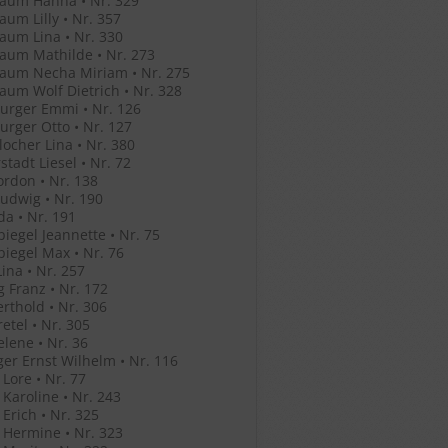
aum Hanna • Nr. 329
um Lilly • Nr. 357
um Lina • Nr. 330
aum Mathilde • Nr. 273
aum Necha Miriam • Nr. 275
um Wolf Dietrich • Nr. 328
urger Emmi • Nr. 126
rger Otto • Nr. 127
ocher Lina • Nr. 380
stadt Liesel • Nr. 72
ordon • Nr. 138
Ludwig • Nr. 190
Ida • Nr. 191
iegel Jeannette • Nr. 75
iegel Max • Nr. 76
ina • Nr. 257
g Franz • Nr. 172
erthold • Nr. 306
retel • Nr. 305
elene • Nr. 36
ger Ernst Wilhelm • Nr. 116
 Lore • Nr. 77
 Karoline • Nr. 243
 Erich • Nr. 325
 Hermine • Nr. 323