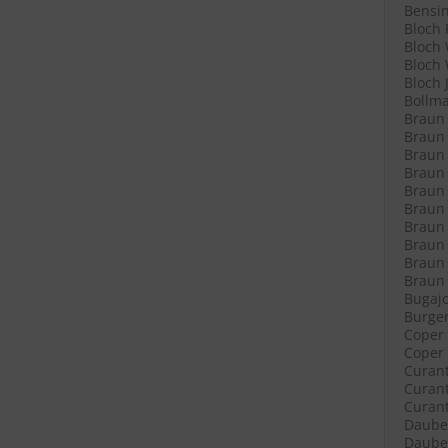
Bensin
Bloch 
Bloch 
Bloch 
Bloch 
Bollma
Braun 
Braun 
Braun 
Braun L
Braun L
Braun 
Braun 
Braun 
Braun 
Braun R
Bugajo
Burger
Coper 
Coper 
Curant
Curant
Curant
Daube 
Daube 