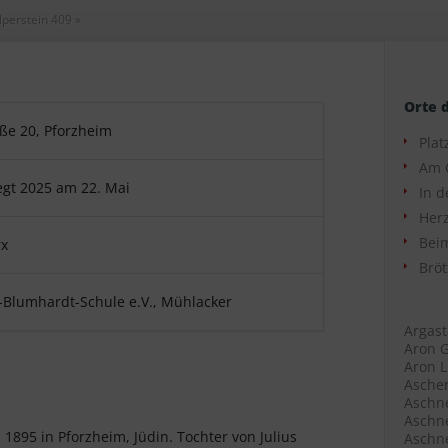
lperstein 409
»
Orte 
ße 20, Pforzheim
Plat
Am 
egt 2025 am 22. Mai
In d
Herz
Beim
x
Bröt
Blumhardt-Schule e.V., Mühlacker
Argast
Aron G
Aron L
Ascher
Aschne
Aschne
i 1895 in Pforzheim, Jüdin. Tochter von Julius
Aschne