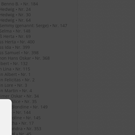
Benno B. • Nr. 184
Hedwig • Nr. 24
Hedwig • Nr. 30
Hedwig • Nr. 64
Semmy (genannt: Serge) • Nr. 147
Selma • Nr. 148
ß Herta • Nr. 69
ss Herta • Nr. 400
ss Ida • Nr. 399
ss Samuel • Nr. 398
mon Hans Oskar • Nr. 368
lbert • Nr. 132
n Lina • Nr. 115
in Albert • Nr. 1
n Felicitas • Nr. 2
in Lore • Nr. 3
in Martin • Nr. 4
mer Oskar • Nr. 34
mer Alice • Nr. 35
mer Blondine • Nr. 149
er Leo • Nr. 144
er Karoline • Nr. 145
er Bertha • Nr. 17
o Alexandra • Nr. 353
o Anatol • Nr. 45