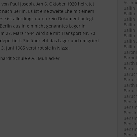
Aschne
von Paul Joseph. Am 6. Oktober 1920 heiratet
Ballin
 nach Berlin. Es ist eine zweite Ehe mit einem
Ballin
ese ist allerdings durch kein Dokument belegt.
Ballin 
Ballin
Berlin aus in ein nicht genanntes Lager in
Ballin
am 27. März 1944 wird sie mit Transport Nr. 70
Ballin
eportiert. Sie überlebt das Lager und emigriert
Ballin
Ballin
. Juni 1965 verstirbt sie in Nizza.
Baroni
Baroni
ardt-Schule e.V., Mühlacker
Barth 
Baruch
Baruch
Baruch
Barth 
Baruch
Baruch
Bensin
Bensin
Bensin
Bensin
Bensin
Bensin
Bensin