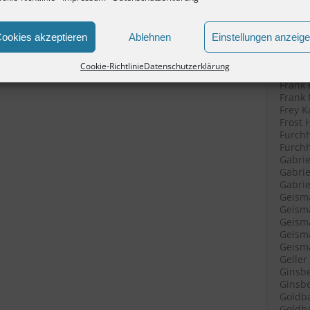
Filenk
Filenk
Filenk
ookies akzeptieren
Ablehnen
Einstellungen anzeig
Fische
Fische
Cookie-Richtlinie
Datenschutzerklärung
Fleisc
Frank 
Frank 
Frey K
Frost 
Furchh
Furchh
Gabrie
Gabrie
Gabriel
Geisma
Geisma
Geisma
Geisma
Geisma
Geller
Ginsbe
Ginsbe
Goldba
Goldba