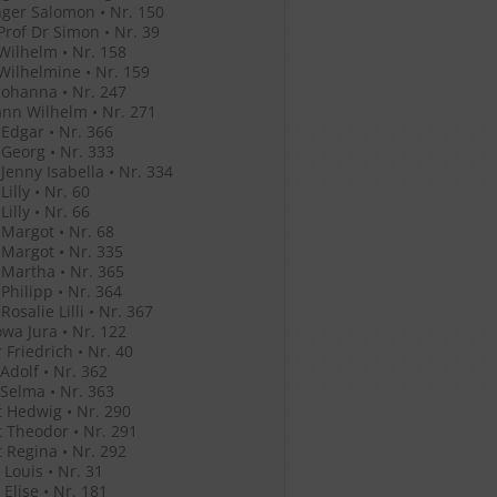
ger Salomon • Nr. 150
Prof Dr Simon • Nr. 39
Wilhelm • Nr. 158
Wilhelmine • Nr. 159
Johanna • Nr. 247
nn Wilhelm • Nr. 271
Edgar • Nr. 366
Georg • Nr. 333
Jenny Isabella • Nr. 334
illy • Nr. 60
illy • Nr. 66
Margot • Nr. 68
Margot • Nr. 335
Martha • Nr. 365
Philipp • Nr. 364
osalie Lilli • Nr. 367
wa Jura • Nr. 122
 Friedrich • Nr. 40
Adolf • Nr. 362
Selma • Nr. 363
 Hedwig • Nr. 290
 Theodor • Nr. 291
 Regina • Nr. 292
Louis • Nr. 31
Elise • Nr. 181