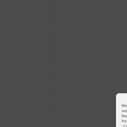
Mit
uns
Kat
fin
-
Co