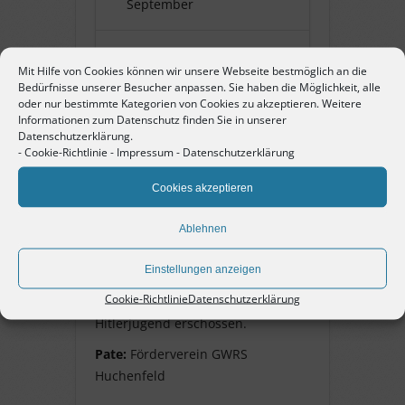
September
Name:
Sidney Matthews
Mit Hilfe von Cookies können wir unsere Webseite bestmöglich an die
Bedürfnisse unserer Besucher anpassen. Sie haben die Möglichkeit, alle
oder nur bestimmte Kategorien von Cookies zu akzeptieren. Weitere
Pate:
Förderverein
Informationen zum Datenschutz finden Sie in unserer
GWRS Huchenfeld
Datenschutzerklärung.
-
Cookie-Richtlinie
-
Impressum
-
Datenschutzerklärung
Cookies akzeptieren
Sidney Matthews
Ablehnen
geb. 15. November 1920, Leutnant
der Royal Air Force, nach
Einstellungen anzeigen
Fallschirmabsprung gefasst, am
Cookie-Richtlinie
Datenschutzerklärung
17. März 1945 von SA und
Hitlerjugend erschossen.
Pate:
Förderverein GWRS
Huchenfeld