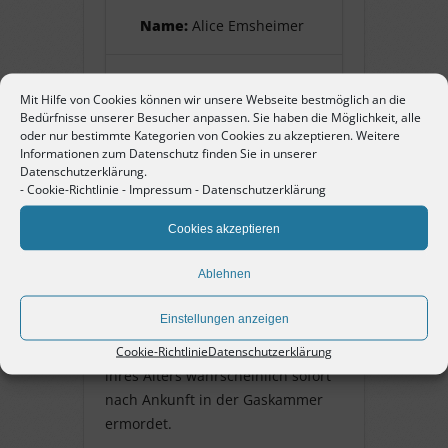
Name:
Alice Emsheimer
Pate:
Enzkreis
Mit Hilfe von Cookies können wir unsere Webseite bestmöglich an die
Bedürfnisse unserer Besucher anpassen. Sie haben die Möglichkeit, alle
oder nur bestimmte Kategorien von Cookies zu akzeptieren. Weitere
Informationen zum Datenschutz finden Sie in unserer
Alice Emsheimer
Datenschutzerklärung.
-
Cookie-Richtlinie
-
Impressum
-
Datenschutzerklärung
geborene Weil, geb. 14. September
Cookies akzeptieren
1879 in Speyer, Jüdin. Ehefrau von
Oskar Emsheimer und Mutter von
Ablehnen
Artur. Am 22. Oktober 1940
deportiert nach Gurs. Von da am
Einstellungen anzeigen
30. Mai 1944 weiter nach
Auschwitz (Transport 75). Aufgrund
Cookie-Richtlinie
Datenschutzerklärung
ihres Alters wahrscheinlich sofort
nach Ankunft in der Gaskammer
ermordet.