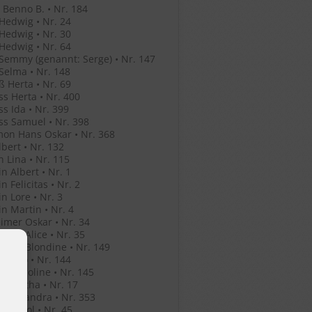
Benno B. • Nr. 184
Hedwig • Nr. 24
Hedwig • Nr. 30
Hedwig • Nr. 64
Semmy (genannt: Serge) • Nr. 147
Selma • Nr. 148
ß Herta • Nr. 69
ss Herta • Nr. 400
ss Ida • Nr. 399
ss Samuel • Nr. 398
mon Hans Oskar • Nr. 368
lbert • Nr. 132
n Lina • Nr. 115
in Albert • Nr. 1
n Felicitas • Nr. 2
in Lore • Nr. 3
in Martin • Nr. 4
mer Oskar • Nr. 34
mer Alice • Nr. 35
mer Blondine • Nr. 149
er Leo • Nr. 144
er Karoline • Nr. 145
er Bertha • Nr. 17
o Alexandra • Nr. 353
o Anatol • Nr. 45