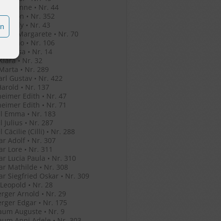
o Jeleanne • Nr. 44
o Simon • Nr. 352
o Witaly • Nr. 43
en
r Eva Margarete • Nr. 70
r Bruno • Nr. 106
her Rosa • Nr. 14
Klara • Nr. 32
Marta • Nr. 289
arl Gustav • Nr. 422
Harold • Nr. 137
eimer Edith • Nr. 47
eimer Edith • Nr. 71
l Emma • Nr. 183
l Julius • Nr. 287
 Cäcilie (Cilli) • Nr. 288
r Adolf • Nr. 307
r Lore • Nr. 311
r Lucia Paula • Nr. 310
r Mathilde • Nr. 308
r Siegfried Oskar • Nr. 309
 Leopold • Nr. 28
rger Arnold • Nr. 29
rger Edgar • Nr. 175
um Auguste • Nr. 9
um Anni Adele • Nr. 303