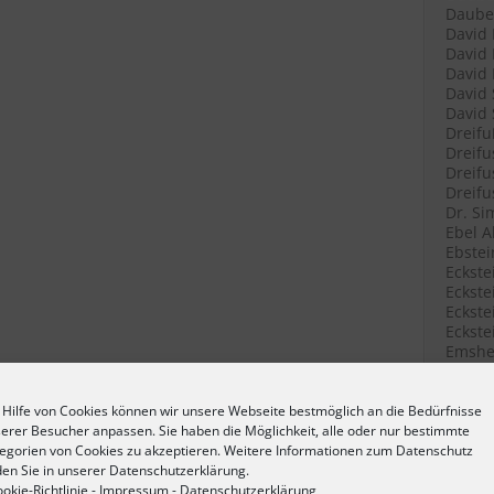
Daube 
David 
David 
David 
David 
David 
Dreifu
Dreifu
Dreifu
Dreifu
Dr. Si
Ebel A
Ebstei
Eckste
Eckstei
Eckste
Eckste
Emshei
Emshei
Emshei
Erlang
 Hilfe von Cookies können wir unsere Webseite bestmöglich an die Bedürfnisse
Erlang
erer Besucher anpassen. Sie haben die Möglichkeit, alle oder nur bestimmte
Fetter
egorien von Cookies zu akzeptieren. Weitere Informationen zum Datenschutz
Filenk
den Sie in unserer Datenschutzerklärung.
Filenk
okie-Richtlinie
-
Impressum
-
Datenschutzerklärung