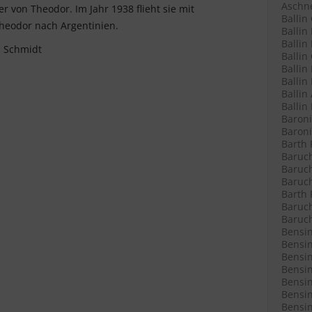
Aschne
 von Theodor. Im Jahr 1938 flieht sie mit
Ballin
heodor nach Argentinien.
Ballin
Ballin 
. Schmidt
Ballin
Ballin
Ballin
Ballin
Ballin
Baroni
Baroni
Barth 
Baruch
Baruch
Baruch
Barth 
Baruch
Baruch
Bensin
Bensin
Bensin
Bensin
Bensin
Bensin
Bensin