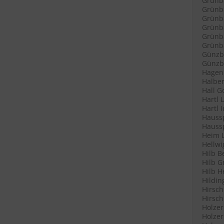
Grünb
Grünba
Grünba
Grünb
Grünb
Grünba
Günzb
Günzbu
Hagenl
Halber
Hall G
Hartl 
Hartl 
Haussp
Haussp
Heim L
Hellwi
Hilb B
Hilb G
Hilb H
Hildin
Hirsch
Hirsch
Holzer
Holzer