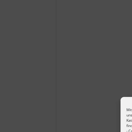
Mit
uns
Kat
fin
-
Co