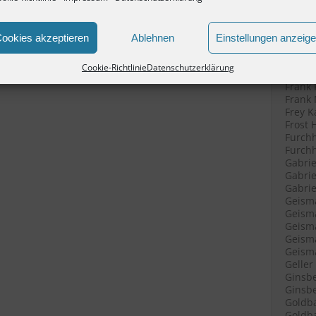
Filenk
Filenk
Filenk
ookies akzeptieren
Ablehnen
Einstellungen anzeig
Fische
Fische
Cookie-Richtlinie
Datenschutzerklärung
Fleisc
Frank 
Frank 
Frey K
Frost 
Furchh
Furchh
Gabrie
Gabrie
Gabriel
Geisma
Geisma
Geisma
Geisma
Geisma
Geller
Ginsbe
Ginsbe
Goldba
Goldba