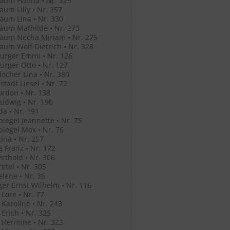
aum Hanna • Nr. 329
um Lilly • Nr. 357
um Lina • Nr. 330
aum Mathilde • Nr. 273
aum Necha Miriam • Nr. 275
um Wolf Dietrich • Nr. 328
urger Emmi • Nr. 126
rger Otto • Nr. 127
ocher Lina • Nr. 380
stadt Liesel • Nr. 72
ordon • Nr. 138
Ludwig • Nr. 190
Ida • Nr. 191
iegel Jeannette • Nr. 75
iegel Max • Nr. 76
ina • Nr. 257
g Franz • Nr. 172
erthold • Nr. 306
retel • Nr. 305
elene • Nr. 36
ger Ernst Wilhelm • Nr. 116
 Lore • Nr. 77
 Karoline • Nr. 243
 Erich • Nr. 325
 Hermine • Nr. 323