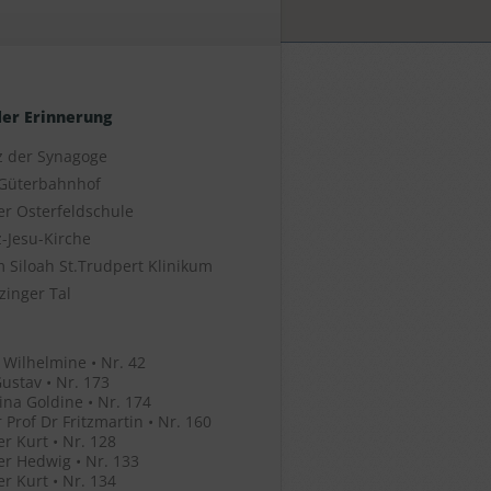
der Erinnerung
z der Synagoge
Güterbahnhof
er Osterfeldschule
-Jesu-Kirche
 Siloah St.Trudpert Klinikum
zinger Tal
 Wilhelmine • Nr. 42
ustav • Nr. 173
ina Goldine • Nr. 174
 Prof Dr Fritzmartin • Nr. 160
r Kurt • Nr. 128
r Hedwig • Nr. 133
r Kurt • Nr. 134