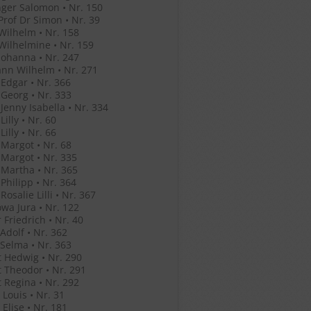
ger Salomon • Nr. 150
Prof Dr Simon • Nr. 39
Wilhelm • Nr. 158
Wilhelmine • Nr. 159
Johanna • Nr. 247
nn Wilhelm • Nr. 271
Edgar • Nr. 366
Georg • Nr. 333
Jenny Isabella • Nr. 334
illy • Nr. 60
illy • Nr. 66
Margot • Nr. 68
Margot • Nr. 335
Martha • Nr. 365
Philipp • Nr. 364
osalie Lilli • Nr. 367
wa Jura • Nr. 122
 Friedrich • Nr. 40
Adolf • Nr. 362
Selma • Nr. 363
 Hedwig • Nr. 290
 Theodor • Nr. 291
 Regina • Nr. 292
Louis • Nr. 31
Elise • Nr. 181