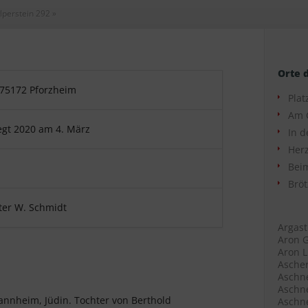
lperstein 292
»
Orte 
75172 Pforzheim
Plat
Am 
egt 2020 am 4. März
In d
Herz
Beim
Bröt
ter W. Schmidt
Argast
Aron G
Aron L
Ascher
Aschne
Aschne
annheim, Jüdin. Tochter von Berthold
Aschne