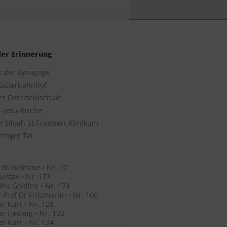
der Erinnerung
z der Synagoge
Güterbahnhof
er Osterfeldschule
-Jesu-Kirche
 Siloah St.Trudpert Klinikum
zinger Tal
 Wilhelmine • Nr. 42
ustav • Nr. 173
ina Goldine • Nr. 174
 Prof Dr Fritzmartin • Nr. 160
r Kurt • Nr. 128
r Hedwig • Nr. 133
r Kurt • Nr. 134