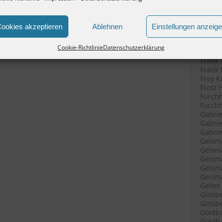
Filenk
Filenk
Filenk
ookies akzeptieren
Ablehnen
Einstellungen anzeig
Fische
Fische
Cookie-Richtlinie
Datenschutzerklärung
Fleisc
Frank 
Frank 
Frey K
Frost 
Furchh
Furchh
Gabrie
Gabrie
Gabriel
Geisma
Geisma
Geisma
Geisma
Geisma
Geller
Ginsbe
Ginsbe
Goldba
Goldba