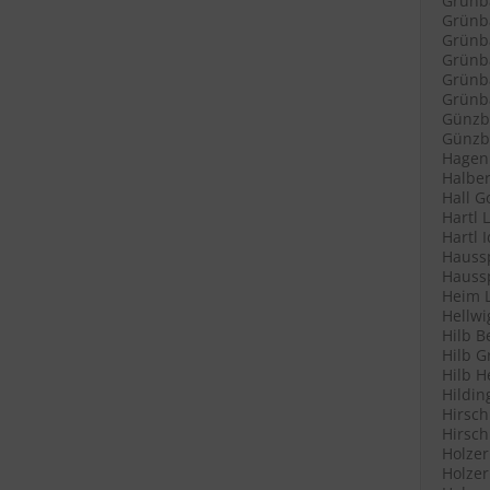
Grünb
Grünba
Grünba
Grünb
Grünb
Grünba
Günzb
Günzbu
Hagenl
Halber
Hall G
Hartl 
Hartl 
Haussp
Haussp
Heim L
Hellwi
Hilb B
Hilb G
Hilb H
Hildin
Hirsch
Hirsch
Holzer
Holzer