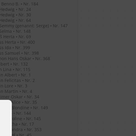
Benno B. • Nr. 184
Hedwig • Nr. 24
Hedwig • Nr. 30
Hedwig • Nr. 64
Semmy (genannt: Serge) • Nr. 147
Selma • Nr. 148
ß Herta • Nr. 69
ss Herta • Nr. 400
ss Ida • Nr. 399
ss Samuel • Nr. 398
mon Hans Oskar • Nr. 368
lbert • Nr. 132
n Lina • Nr. 115
in Albert • Nr. 1
n Felicitas • Nr. 2
in Lore • Nr. 3
in Martin • Nr. 4
mer Oskar • Nr. 34
mer Alice • Nr. 35
mer Blondine • Nr. 149
er Leo • Nr. 144
er Karoline • Nr. 145
er Bertha • Nr. 17
o Alexandra • Nr. 353
o Anatol • Nr. 45