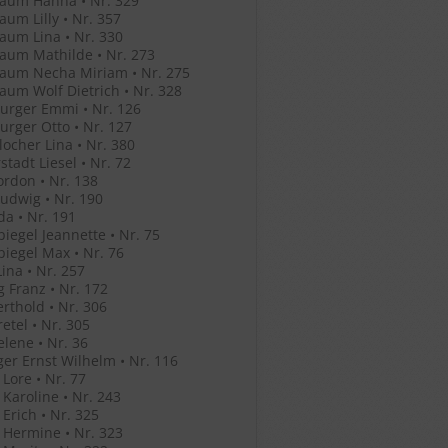
aum Hanna • Nr. 329
um Lilly • Nr. 357
um Lina • Nr. 330
aum Mathilde • Nr. 273
aum Necha Miriam • Nr. 275
um Wolf Dietrich • Nr. 328
urger Emmi • Nr. 126
rger Otto • Nr. 127
ocher Lina • Nr. 380
stadt Liesel • Nr. 72
ordon • Nr. 138
Ludwig • Nr. 190
Ida • Nr. 191
iegel Jeannette • Nr. 75
iegel Max • Nr. 76
ina • Nr. 257
g Franz • Nr. 172
erthold • Nr. 306
retel • Nr. 305
elene • Nr. 36
ger Ernst Wilhelm • Nr. 116
 Lore • Nr. 77
 Karoline • Nr. 243
 Erich • Nr. 325
 Hermine • Nr. 323