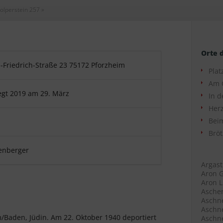
olperstein 257
»
Orte 
-Friedrich-Straße 23 75172 Pforzheim
Plat
Am 
egt 2019 am 29. März
In d
Herz
Beim
Bröt
enberger
Argast
Aron G
Aron L
Ascher
Aschne
Aschne
im/Baden, Jüdin. Am 22. Oktober 1940 deportiert
Aschne