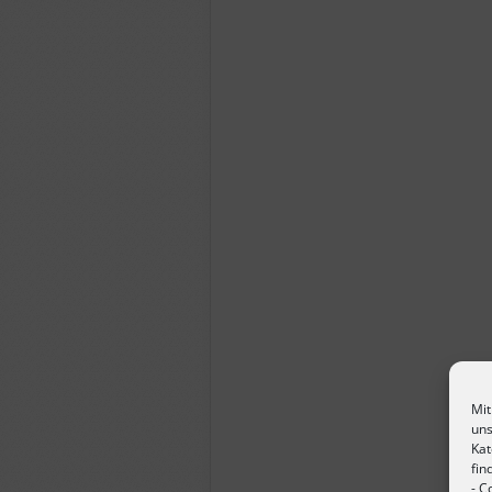
Mit
uns
Kat
fin
-
Co