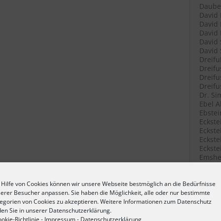
Daube 
David 
David 
David 
David 
David 
Dreifu
Dreifu
Dreifu
Dreifu
Dr. Si
Ebel A
Ebstei
Eckste
Eckstei
Eckste
Eckste
Emshei
Emshei
Emshei
Erlang
 Hilfe von Cookies können wir unsere Webseite bestmöglich an die Bedürfnisse
Erlang
erer Besucher anpassen. Sie haben die Möglichkeit, alle oder nur bestimmte
Fetter
egorien von Cookies zu akzeptieren. Weitere Informationen zum Datenschutz
Filenk
den Sie in unserer Datenschutzerklärung.
Filenk
okie-Richtlinie
-
Impressum
-
Datenschutzerklärung