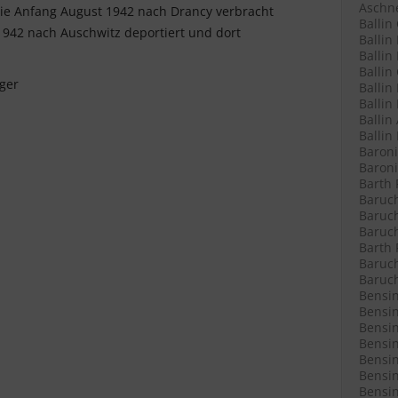
Aschne
sie Anfang August 1942 nach Drancy verbracht
Ballin
1942 nach Auschwitz deportiert und dort
Ballin
Ballin 
Ballin
ger
Ballin
Ballin
Ballin
Ballin
Baroni
Baroni
Barth 
Baruch
Baruch
Baruch
Barth 
Baruch
Baruch
Bensin
Bensin
Bensin
Bensin
Bensin
Bensin
Bensin