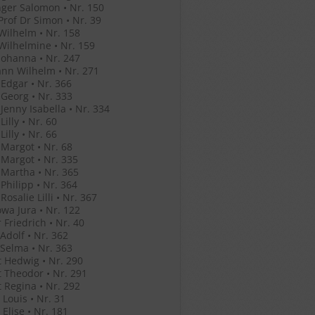
ger Salomon • Nr. 150
Prof Dr Simon • Nr. 39
Wilhelm • Nr. 158
Wilhelmine • Nr. 159
Johanna • Nr. 247
nn Wilhelm • Nr. 271
Edgar • Nr. 366
Georg • Nr. 333
Jenny Isabella • Nr. 334
illy • Nr. 60
illy • Nr. 66
Margot • Nr. 68
Margot • Nr. 335
Martha • Nr. 365
Philipp • Nr. 364
osalie Lilli • Nr. 367
wa Jura • Nr. 122
 Friedrich • Nr. 40
Adolf • Nr. 362
Selma • Nr. 363
 Hedwig • Nr. 290
 Theodor • Nr. 291
 Regina • Nr. 292
Louis • Nr. 31
Elise • Nr. 181