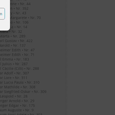
o Jeleanne • Nr. 44
o Simon • Nr. 352
o Witaly • Nr. 43
en
r Eva Margarete • Nr. 70
r Bruno • Nr. 106
her Rosa • Nr. 14
Klara • Nr. 32
Marta • Nr. 289
arl Gustav • Nr. 422
Harold • Nr. 137
eimer Edith • Nr. 47
eimer Edith • Nr. 71
l Emma • Nr. 183
l Julius • Nr. 287
 Cäcilie (Cilli) • Nr. 288
r Adolf • Nr. 307
r Lore • Nr. 311
r Lucia Paula • Nr. 310
r Mathilde • Nr. 308
r Siegfried Oskar • Nr. 309
 Leopold • Nr. 28
rger Arnold • Nr. 29
rger Edgar • Nr. 175
um Auguste • Nr. 9
um Anni Adele • Nr. 303