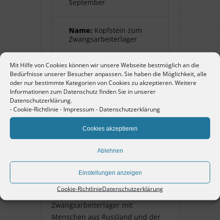
September
Name:
Kopfstein zum
Zwangsarbeiterlager
Mit Hilfe von Cookies können wir unsere Webseite bestmöglich an die
Pate:
Löbliche
Bedürfnisse unserer Besucher anpassen. Sie haben die Möglichkeit, alle
Singergesellschaft von
oder nur bestimmte Kategorien von Cookies zu akzeptieren. Weitere
1501 Pforzheim
Informationen zum Datenschutz finden Sie in unserer
Datenschutzerklärung.
-
Cookie-Richtlinie
-
Impressum
-
Datenschutzerklärung
Kopfstein zum
Cookies akzeptieren
Zwangsarbeiterlager
Ablehnen
mit Erklärung zum
Zwangsarbeiterlager an dieser
Einstellungen anzeigen
Stelle. „Hier stand vom Herbst 1942
Cookie-Richtlinie
Datenschutzerklärung
bis Frühjahr 1945 ein
Zwangsarbeiterlager mit
Menschen aus Russland und der