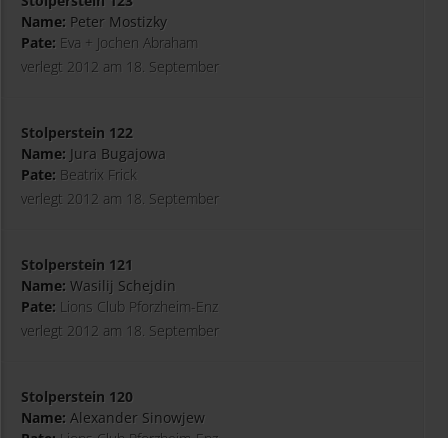
Stolperstein 123
Name:
Peter Mostizky
Pate:
Eva + Jochen Abraham
verlegt 2012 am 18. September
Stolperstein 122
Name:
Jura Bugajowa
Pate:
Beatrix Frick
verlegt 2012 am 18. September
Stolperstein 121
Name:
Wasilij Schejdin
Pate:
Lions Club Pforzheim-Enz
verlegt 2012 am 18. September
Stolperstein 120
Name:
Alexander Sinowjew
Pate:
Lions Club Pforzheim-Enz