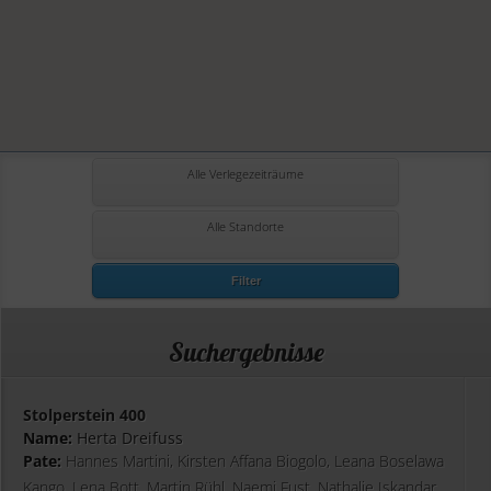
Alle Verlegezeiträume
Alle Standorte
Filter
Suchergebnisse
Stolperstein 400
Name:
Herta Dreifuss
Pate:
Hannes Martini, Kirsten Affana Biogolo, Leana Boselawa
Kango, Lena Bott, Martin Rühl, Naemi Fust, Nathalie Iskandar,