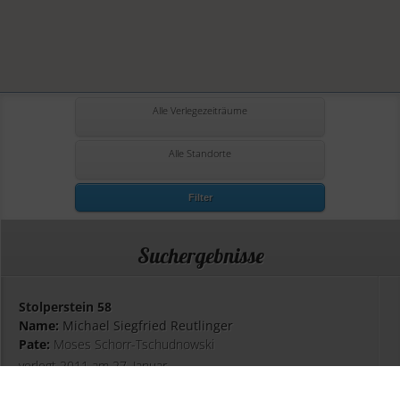
Alle Verlegezeiträume
Alle Standorte
Filter
Suchergebnisse
Stolperstein 58
Name:
Michael Siegfried Reutlinger
Pate:
Moses Schorr-Tschudnowski
verlegt 2011 am 27. Januar